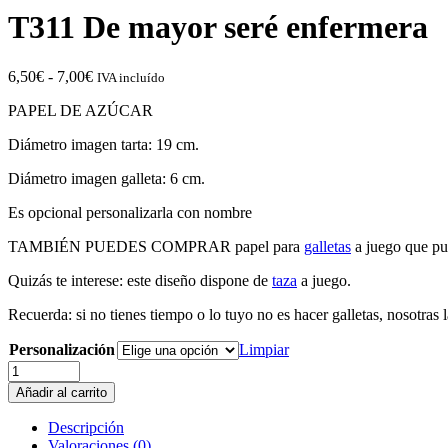
T311 De mayor seré enfermera
Rango
6,50
€
-
7,00
€
IVA incluído
de
PAPEL DE AZÚCAR
precios:
desde
Diámetro imagen tarta: 19 cm.
6,50€
hasta
Diámetro imagen galleta: 6 cm.
7,00€
Es opcional personalizarla con nombre
TAMBIÉN PUEDES COMPRAR papel para
galletas
a juego que pu
Quizás te interese: este diseño dispone de
taza
a juego.
Recuerda: si no tienes tiempo o lo tuyo no es hacer galletas, nosotras
Personalización
Limpiar
T311
De
Añadir al carrito
mayor
seré
Descripción
enfermera
Valoraciones (0)