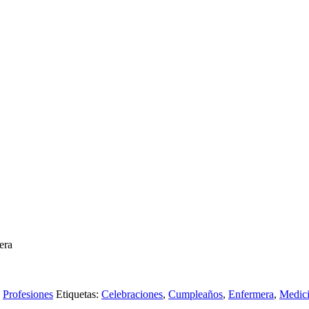
era
,
Profesiones
Etiquetas:
Celebraciones
,
Cumpleaños
,
Enfermera
,
Medic