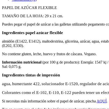
cantidad
PAPEL DE AZÚCAR FLEXIBLE
TAMAÑO DE LA HOJA: 29 x 21 cm.
Puedes pegar el papel de azúcar a las galletas utilizando pegamento co
Ingredientes papel azúcar flexible
almidón (E1422, E1412), maltodextrina, glicerina, azúcar, agua, estab
(E202, E330).
No contiene gluten, leche, huevo y frutos de cáscara. Vegano.
Información nutricional
(por 100 g de producto): Energía: 1547 kj / 3
Sal: 0,075 g.
Ingredientes tintas de impresión
agua, humectante 422, solucionador E-1520, regulador de acid
Colorantes como el E-102, E-110, E-122 pueden tener un efecto
Si necesitas más información sobre el papel de azúcar, pincha
AQUÍ
.