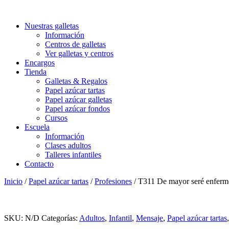
Nuestras galletas
Información
Centros de galletas
Ver galletas y centros
Encargos
Tienda
Galletas & Regalos
Papel azúcar tartas
Papel azúcar galletas
Papel azúcar fondos
Cursos
Escuela
Información
Clases adultos
Talleres infantiles
Contacto
Inicio
/
Papel azúcar tartas
/
Profesiones
/ T311 De mayor seré enferm
SKU:
N/D
Categorías:
Adultos
,
Infantil
,
Mensaje
,
Papel azúcar tartas