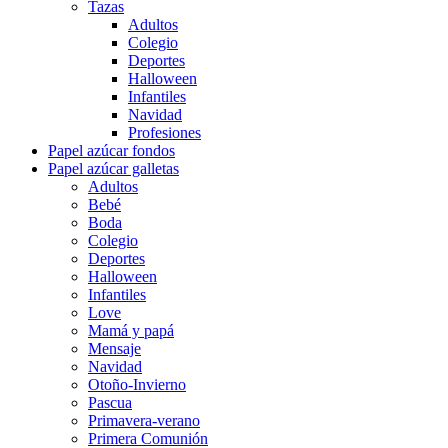
Tazas
Adultos
Colegio
Deportes
Halloween
Infantiles
Navidad
Profesiones
Papel azúcar fondos
Papel azúcar galletas
Adultos
Bebé
Boda
Colegio
Deportes
Halloween
Infantiles
Love
Mamá y papá
Mensaje
Navidad
Otoño-Invierno
Pascua
Primavera-verano
Primera Comunión