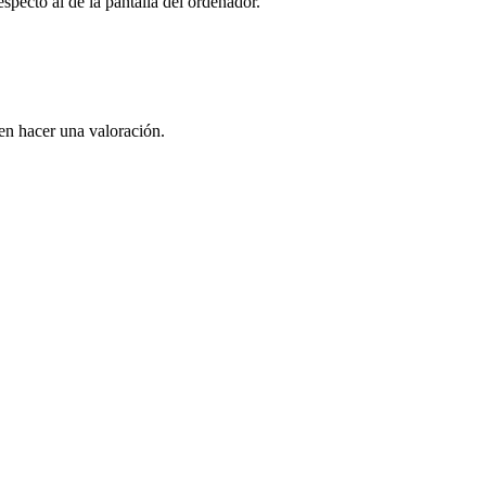
specto al de la pantalla del ordenador.
en hacer una valoración.