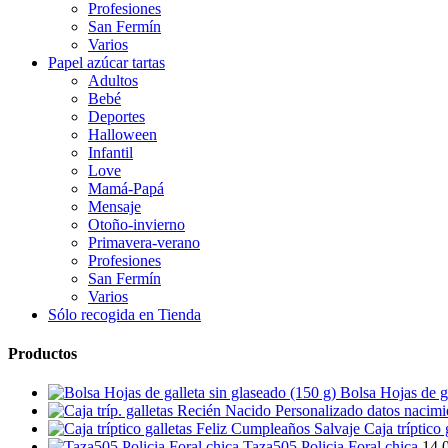
Profesiones
San Fermín
Varios
Papel azúcar tartas
Adultos
Bebé
Deportes
Halloween
Infantil
Love
Mamá-Papá
Mensaje
Otoño-invierno
Primavera-verano
Profesiones
San Fermín
Varios
Sólo recogida en Tienda
Productos
Bolsa Hojas de ga
Caja tríptico
Taza505 Policia Foral chica
14,