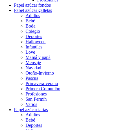
Papel azúcar fondos
Papel azúcar galletas
Adultos
Bebé
Boda
Colegio
Deportes
Halloween
Infantiles
Love
Mamá y papá
Mensaje
Navidad
Otoño-Invierno
Pascua
Primavera-verano
Primera Comunión
Profesiones
San Fermín
Varios
Papel azúcar tartas
Adultos
Bebé
Deportes