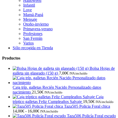
Halloween
Infantil
Love
Mamá-Papá
Mensaje
Otoño-invierno
Primavera-verano
Profesiones
San Fermín
Varios
Sólo recogida en Tienda
Productos
Bolsa Hojas de
galleta sin glaseado (150 g)
7,00
€
IVA incluído
Caja tríp. galletas Recién Nacido Personalizado datos
nacimiento
21,50
€
IVA incluído
Caja
tríptico galletas Feliz Cumpleaños Salvaje
19,50
€
IVA incluído
Taza505 Policia Foral chica
Rango
14,00
€
-
16,00
€
IVA incluído
de
Taza506 Policía Foral escudo