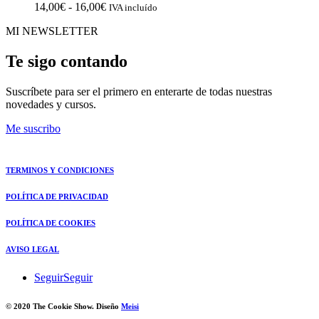
precios:
Rango
14,00
€
-
16,00
€
IVA incluído
desde
de
MI NEWSLETTER
14,00€
precios:
hasta
desde
16,00€
14,00€
Te sigo contando
hasta
16,00€
Suscríbete para ser el primero en enterarte de todas nuestras
novedades y cursos.
Me suscribo
TERMINOS Y CONDICIONES
POLÍTICA DE PRIVACIDAD
POLÍTICA DE COOKIES
AVISO LEGAL
Seguir
Seguir
© 2020 The Cookie Show. Diseño
Meisi