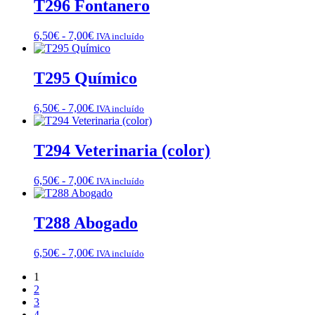
desde
T296 Fontanero
6,50€
hasta
Rango
6,50
€
-
7,00
€
IVA incluído
7,00€
de
precios:
desde
T295 Químico
6,50€
hasta
Rango
6,50
€
-
7,00
€
IVA incluído
7,00€
de
precios:
desde
T294 Veterinaria (color)
6,50€
hasta
Rango
6,50
€
-
7,00
€
IVA incluído
7,00€
de
precios:
desde
T288 Abogado
6,50€
hasta
Rango
6,50
€
-
7,00
€
IVA incluído
7,00€
de
1
precios:
2
desde
3
6,50€
4