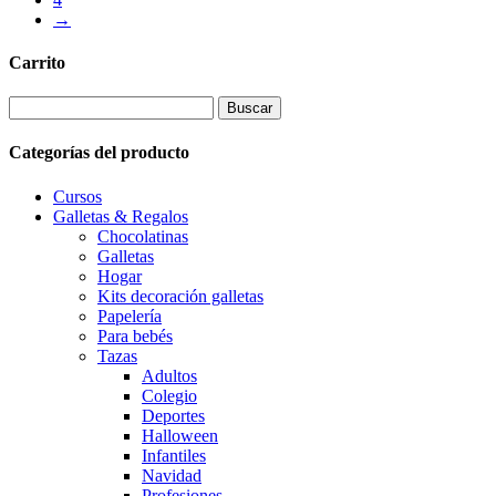
hasta
→
7,00€
Carrito
Buscar:
Categorías del producto
Cursos
Galletas & Regalos
Chocolatinas
Galletas
Hogar
Kits decoración galletas
Papelería
Para bebés
Tazas
Adultos
Colegio
Deportes
Halloween
Infantiles
Navidad
Profesiones