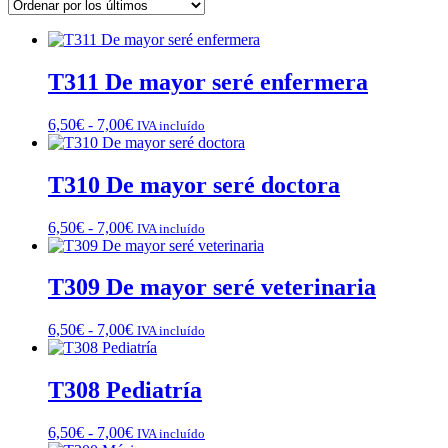
los
últimos
T311 De mayor seré enfermera
Rango
6,50
€
-
7,00
€
IVA incluído
de
precios:
desde
T310 De mayor seré doctora
6,50€
hasta
Rango
6,50
€
-
7,00
€
IVA incluído
7,00€
de
precios:
desde
T309 De mayor seré veterinaria
6,50€
hasta
Rango
6,50
€
-
7,00
€
IVA incluído
7,00€
de
precios:
desde
T308 Pediatría
6,50€
hasta
Rango
6,50
€
-
7,00
€
IVA incluído
7,00€