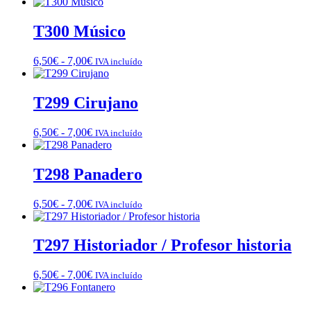
de
precios:
desde
T300 Músico
6,50€
hasta
Rango
6,50
€
-
7,00
€
IVA incluído
7,00€
de
precios:
desde
T299 Cirujano
6,50€
hasta
Rango
6,50
€
-
7,00
€
IVA incluído
7,00€
de
precios:
desde
T298 Panadero
6,50€
hasta
Rango
6,50
€
-
7,00
€
IVA incluído
7,00€
de
precios:
desde
T297 Historiador / Profesor historia
6,50€
hasta
Rango
6,50
€
-
7,00
€
IVA incluído
7,00€
de
precios: