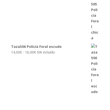
de
precios:
desde
14,00€
hasta
16,00€
Taza506 Policía Foral escudo
Rango
14,00
€
-
16,00
€
IVA incluído
de
precios:
desde
14,00€
hasta
16,00€