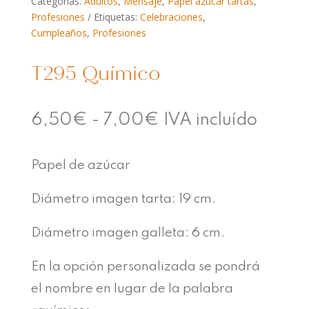
Categorías:
Adultos
,
Mensaje
,
Papel azúcar tartas
,
Profesiones
Etiquetas:
Celebraciones
,
Cumpleaños
,
Profesiones
T295 Químico
Rango
6,50
€
-
7,00
€
IVA incluído
de
Papel de azúcar
precios:
desde
Diámetro imagen tarta: 19 cm.
6,50€
Diámetro imagen galleta: 6 cm.
hasta
En la opción personalizada se pondrá
7,00€
el nombre en lugar de la palabra