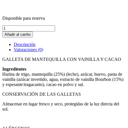
Disponible para reserva
Bolsa
Hojas
Añadir al carrito
de
galleta
Descripción
sin
Valoraciones (0)
glaseado
(150
GALLETA DE MANTEQUILLA CON VAINILLA Y CACAO
g)
cantidad
Ingredientes
Harina de trigo, mantequilla (25%) (leche), azúcar, huevo, pasta de
vainilla (azúcar invertido, agua, extracto de vainilla Bourbon (15%)
y espesante:tragacanto), cacao en polvo y sal.
CONSERVACIÓN DE LAS GALLETAS
Almacenar en lugar fresco y seco, protegidas de la luz directa del
sol.