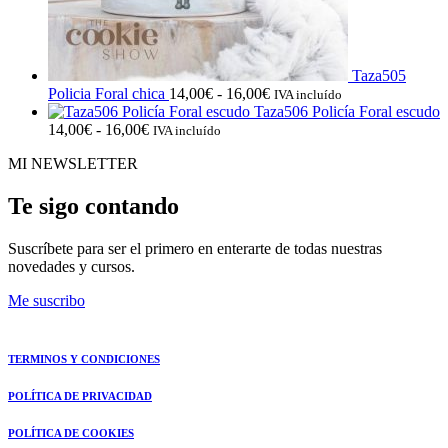
Taza505
Rango
Policia Foral chica
14,00
€
-
16,00
€
IVA incluído
de
Taza506 Policía Foral escudo
Rango
precios:
14,00
€
-
16,00
€
IVA incluído
de
desde
MI NEWSLETTER
precios:
14,00€
desde
hasta
14,00€
16,00€
Te sigo contando
hasta
16,00€
Suscríbete para ser el primero en enterarte de todas nuestras
novedades y cursos.
Me suscribo
TERMINOS Y CONDICIONES
POLÍTICA DE PRIVACIDAD
POLÍTICA DE COOKIES