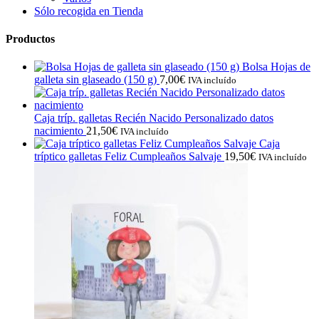
Sólo recogida en Tienda
Productos
Bolsa Hojas de
galleta sin glaseado (150 g)
7,00
€
IVA incluído
Caja tríp. galletas Recién Nacido Personalizado datos
nacimiento
21,50
€
IVA incluído
Caja
tríptico galletas Feliz Cumpleaños Salvaje
19,50
€
IVA incluído