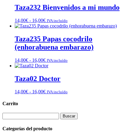
desde
Taza232 Bienvenidos a mi mundo
14,00€
hasta
Rango
14,00
€
-
16,00
€
IVA incluído
16,00€
de
precios:
desde
Taza235 Papas cocodrilo
14,00€
(enhorabuena embarazo)
hasta
16,00€
Rango
14,00
€
-
16,00
€
IVA incluído
de
precios:
desde
Taza02 Doctor
14,00€
hasta
Rango
14,00
€
-
16,00
€
IVA incluído
16,00€
de
precios:
Carrito
desde
14,00€
Buscar:
hasta
16,00€
Categorías del producto