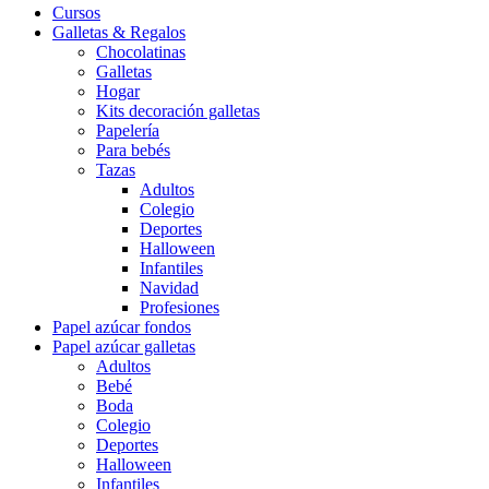
Cursos
Galletas & Regalos
Chocolatinas
Galletas
Hogar
Kits decoración galletas
Papelería
Para bebés
Tazas
Adultos
Colegio
Deportes
Halloween
Infantiles
Navidad
Profesiones
Papel azúcar fondos
Papel azúcar galletas
Adultos
Bebé
Boda
Colegio
Deportes
Halloween
Infantiles