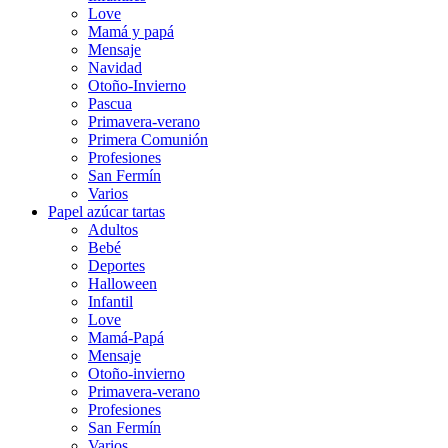
Love
Mamá y papá
Mensaje
Navidad
Otoño-Invierno
Pascua
Primavera-verano
Primera Comunión
Profesiones
San Fermín
Varios
Papel azúcar tartas
Adultos
Bebé
Deportes
Halloween
Infantil
Love
Mamá-Papá
Mensaje
Otoño-invierno
Primavera-verano
Profesiones
San Fermín
Varios