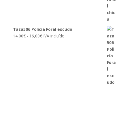
hasta
16,00€
Taza506 Policía Foral escudo
Rango
14,00
€
-
16,00
€
IVA incluído
de
precios:
desde
14,00€
hasta
16,00€