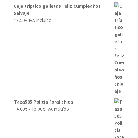
Caja tríptico galletas Feliz Cumpleaños
Salvaje
19,50
€
IVA incluído
Taza505 Policia Foral chica
Rango
14,00
€
-
16,00
€
IVA incluído
de
precios:
desde
14,00€