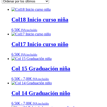
los
últimos
Col18 Inicio curso niña
6,50
€
IVA incluído
Col17 Inicio curso niño
6,50
€
IVA incluído
Col 15 Graduación niña
Rango
6,50
€
-
7,00
€
IVA incluído
de
precios:
desde
Col 14 Graduación niño
6,50€
hasta
Rango
6,50
€
-
7,00
€
IVA incluído
7,00€