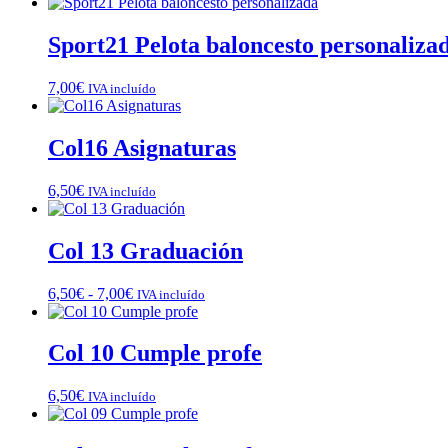
de
precios:
desde
Sport21 Pelota baloncesto personaliza
6,50€
hasta
7,00
€
IVA incluído
7,00€
Col16 Asignaturas
6,50
€
IVA incluído
Col 13 Graduación
Rango
6,50
€
-
7,00
€
IVA incluído
de
precios:
desde
Col 10 Cumple profe
6,50€
hasta
6,50
€
IVA incluído
7,00€