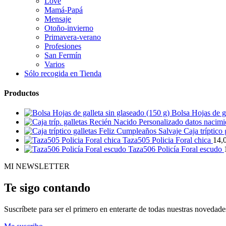
Love
Mamá-Papá
Mensaje
Otoño-invierno
Primavera-verano
Profesiones
San Fermín
Varios
Sólo recogida en Tienda
Productos
Bolsa Hojas de ga
Caja tríptico
Taza505 Policia Foral chica
14,
Taza506 Policía Foral escudo
MI NEWSLETTER
Te sigo contando
Suscríbete para ser el primero en enterarte de todas nuestras novedade