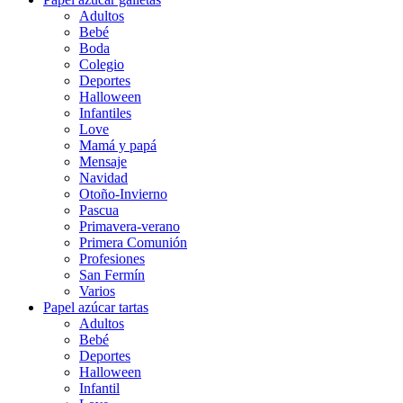
Adultos
Bebé
Boda
Colegio
Deportes
Halloween
Infantiles
Love
Mamá y papá
Mensaje
Navidad
Otoño-Invierno
Pascua
Primavera-verano
Primera Comunión
Profesiones
San Fermín
Varios
Papel azúcar tartas
Adultos
Bebé
Deportes
Halloween
Infantil