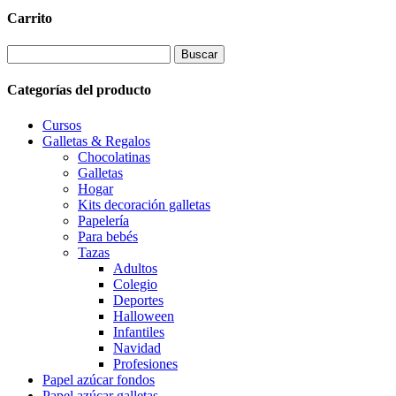
Carrito
Buscar:
Categorías del producto
Cursos
Galletas & Regalos
Chocolatinas
Galletas
Hogar
Kits decoración galletas
Papelería
Para bebés
Tazas
Adultos
Colegio
Deportes
Halloween
Infantiles
Navidad
Profesiones
Papel azúcar fondos
Papel azúcar galletas