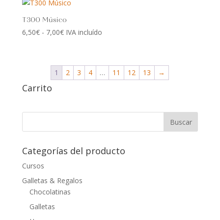
T300 Músico
Rango
6,50
€
-
7,00
€
IVA incluído
de
precios:
desde
1
2
3
4
…
11
12
13
→
6,50€
Carrito
hasta
7,00€
Categorías del producto
Cursos
Galletas & Regalos
Chocolatinas
Galletas