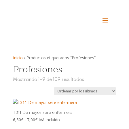
Inicio
/ Productos etiquetados “Profesiones”
Profesiones
Ordenado
Mostrando 1–9 de 109 resultados
por
los
últimos
T311 De mayor seré enfermera
Rango
6,50
€
-
7,00
€
IVA incluído
de