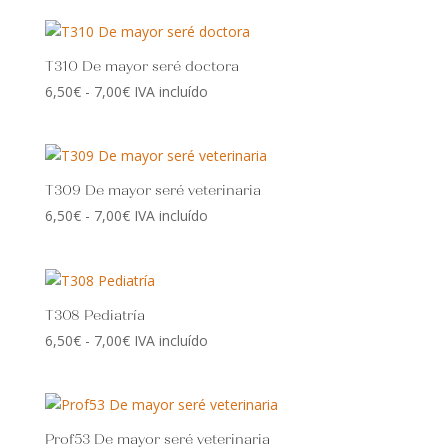
precios:
desde
6,50€
T310 De mayor seré doctora
hasta
Rango
6,50
€
-
7,00
€
IVA incluído
7,00€
de
precios:
desde
6,50€
T309 De mayor seré veterinaria
hasta
Rango
6,50
€
-
7,00
€
IVA incluído
7,00€
de
precios:
desde
6,50€
T308 Pediatría
hasta
Rango
6,50
€
-
7,00
€
IVA incluído
7,00€
de
precios:
desde
6,50€
Prof53 De mayor seré veterinaria