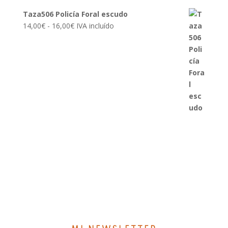
Taza506 Policía Foral escudo
Rango
14,00
€
-
16,00
€
IVA incluído
de
precios:
desde
14,00€
hasta
16,00€