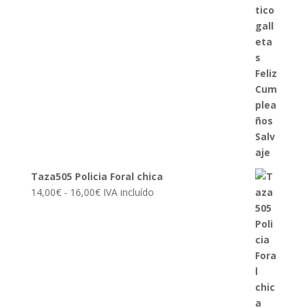
Taza505 Policia Foral chica
Rango
14,00
€
-
16,00
€
IVA incluído
de
precios:
desde
14,00€
hasta
16,00€