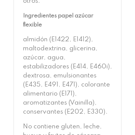
otros.
Ingredientes papel azúcar
flexible
almidón (E1422, E1412),
maltodextrina, glicerina,
azúcar, agua,
estabilizadores (E414, E460i),
dextrosa, emulsionantes
(E435, E491, E471), colorante
alimentario (E171),
aromatizantes (Vainilla),
conservantes (E202, E330).
No contiene gluten, leche,