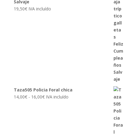
Salvaje
19,50
€
IVA incluído
Taza505 Policia Foral chica
Rango
14,00
€
-
16,00
€
IVA incluído
de
precios:
desde
14,00€
hasta