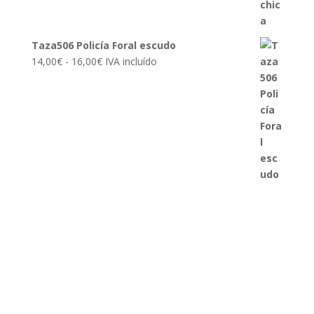
16,00€
Taza506 Policía Foral escudo
Rango
14,00
€
-
16,00
€
IVA incluído
de
precios:
desde
14,00€
hasta
16,00€