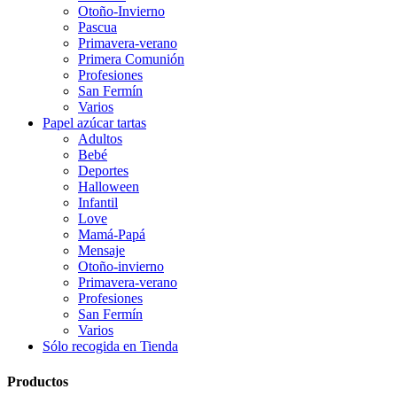
Otoño-Invierno
Pascua
Primavera-verano
Primera Comunión
Profesiones
San Fermín
Varios
Papel azúcar tartas
Adultos
Bebé
Deportes
Halloween
Infantil
Love
Mamá-Papá
Mensaje
Otoño-invierno
Primavera-verano
Profesiones
San Fermín
Varios
Sólo recogida en Tienda
Productos