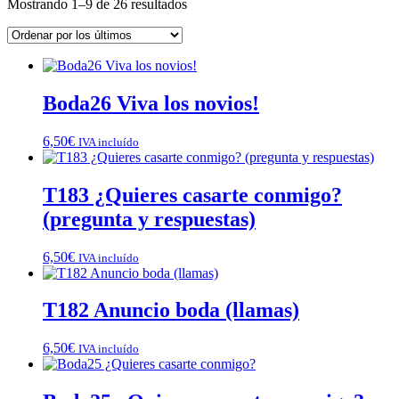
Ordenado
Mostrando 1–9 de 26 resultados
por
los
últimos
Boda26 Viva los novios!
6,50
€
IVA incluído
T183 ¿Quieres casarte conmigo?
(pregunta y respuestas)
6,50
€
IVA incluído
T182 Anuncio boda (llamas)
6,50
€
IVA incluído