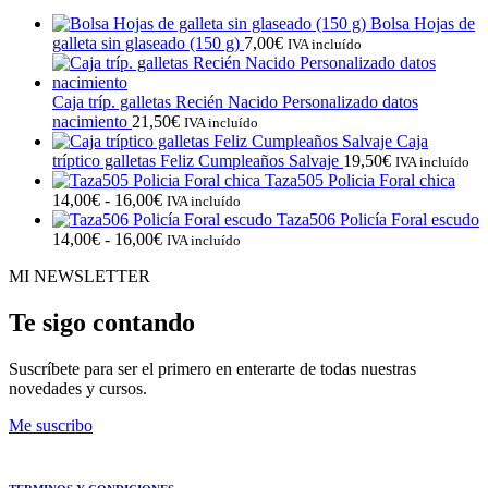
Bolsa Hojas de
galleta sin glaseado (150 g)
7,00
€
IVA incluído
Caja tríp. galletas Recién Nacido Personalizado datos
nacimiento
21,50
€
IVA incluído
Caja
tríptico galletas Feliz Cumpleaños Salvaje
19,50
€
IVA incluído
Taza505 Policia Foral chica
Rango
14,00
€
-
16,00
€
IVA incluído
de
Taza506 Policía Foral escudo
precios:
Rango
14,00
€
-
16,00
€
IVA incluído
desde
de
MI NEWSLETTER
14,00€
precios:
hasta
desde
16,00€
14,00€
Te sigo contando
hasta
16,00€
Suscríbete para ser el primero en enterarte de todas nuestras
novedades y cursos.
Me suscribo