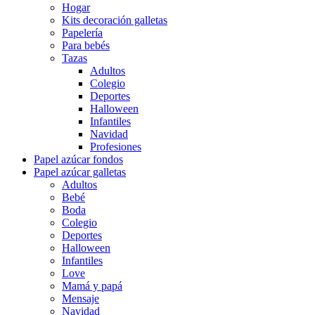
Hogar
Kits decoración galletas
Papelería
Para bebés
Tazas
Adultos
Colegio
Deportes
Halloween
Infantiles
Navidad
Profesiones
Papel azúcar fondos
Papel azúcar galletas
Adultos
Bebé
Boda
Colegio
Deportes
Halloween
Infantiles
Love
Mamá y papá
Mensaje
Navidad