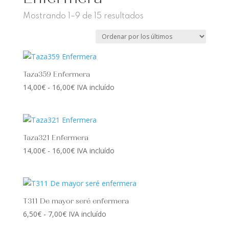
Ordenado
Mostrando 1–9 de 15 resultados
por
los
últimos
Taza359 Enfermera
Rango
14,00
€
-
16,00
€
IVA incluído
de
precios:
desde
14,00€
Taza321 Enfermera
hasta
Rango
14,00
€
-
16,00
€
IVA incluído
16,00€
de
precios:
desde
14,00€
T311 De mayor seré enfermera
hasta
Rango
6,50
€
-
7,00
€
IVA incluído
16,00€
de