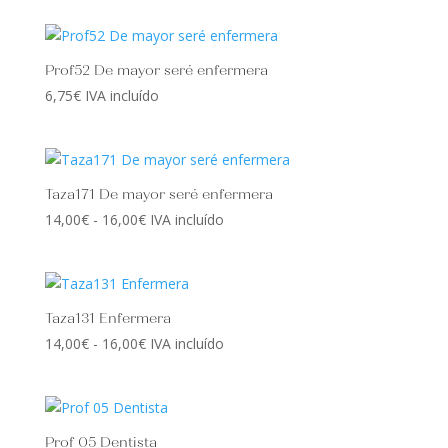
precios:
desde
6,50€
Prof52 De mayor seré enfermera
hasta
6,75
€
IVA incluído
7,00€
Taza171 De mayor seré enfermera
Rango
14,00
€
-
16,00
€
IVA incluído
de
precios:
desde
14,00€
Taza131 Enfermera
hasta
Rango
14,00
€
-
16,00
€
IVA incluído
16,00€
de
precios:
desde
14,00€
Prof 05 Dentista