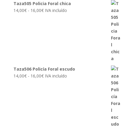
Taza505 Policia Foral chica
Rango
14,00
€
-
16,00
€
IVA incluído
de
precios:
desde
14,00€
hasta
16,00€
Taza506 Policía Foral escudo
Rango
14,00
€
-
16,00
€
IVA incluído
de
precios:
desde
14,00€
hasta
16,00€