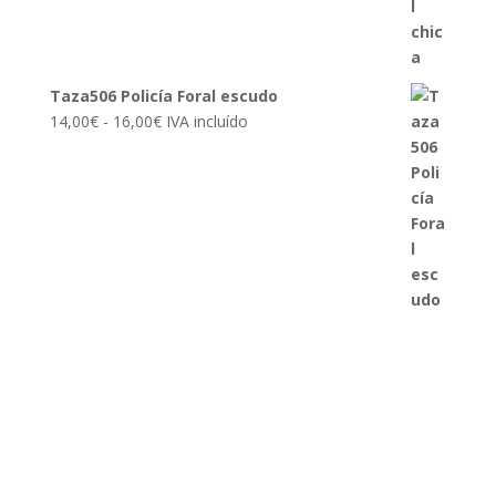
hasta
16,00€
Taza506 Policía Foral escudo
Rango
14,00
€
-
16,00
€
IVA incluído
de
precios:
desde
14,00€
hasta
16,00€