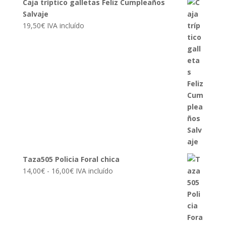
Caja tríptico galletas Feliz Cumpleaños
Salvaje
19,50
€
IVA incluído
Taza505 Policia Foral chica
Rango
14,00
€
-
16,00
€
IVA incluído
de
precios:
desde
14,00€