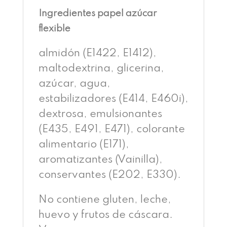
Ingredientes papel azúcar
flexible
almidón (E1422, E1412),
maltodextrina, glicerina,
azúcar, agua,
estabilizadores (E414, E460i),
dextrosa, emulsionantes
(E435, E491, E471), colorante
alimentario (E171),
aromatizantes (Vainilla),
conservantes (E202, E330).
No contiene gluten, leche,
huevo y frutos de cáscara.