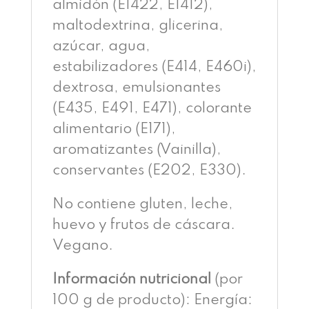
almidón (E1422, E1412),
maltodextrina, glicerina,
azúcar, agua,
estabilizadores (E414, E460i),
dextrosa, emulsionantes
(E435, E491, E471), colorante
alimentario (E171),
aromatizantes (Vainilla),
conservantes (E202, E330).
No contiene gluten, leche,
huevo y frutos de cáscara.
Vegano.
Información nutricional
(por
100 g de producto): Energía: