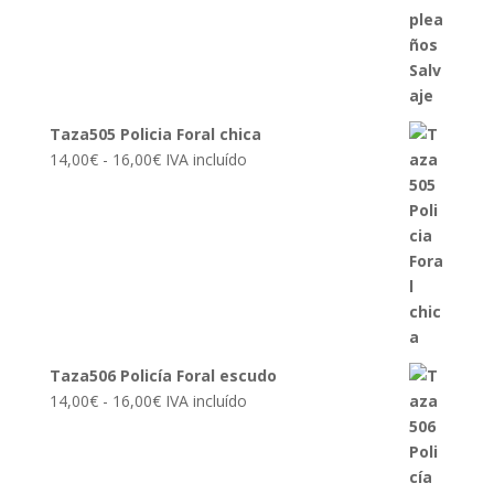
Taza505 Policia Foral chica
Rango
14,00
€
-
16,00
€
IVA incluído
de
precios:
desde
14,00€
hasta
16,00€
Taza506 Policía Foral escudo
Rango
14,00
€
-
16,00
€
IVA incluído
de
precios:
desde