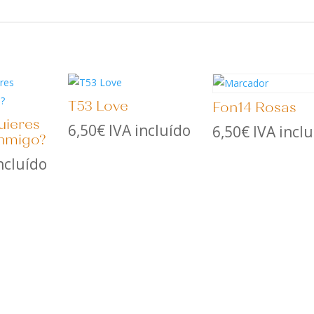
T53 Love
Fon14 Rosas
uieres
6,50
€
IVA incluído
6,50
€
IVA incl
onmigo?
ncluído