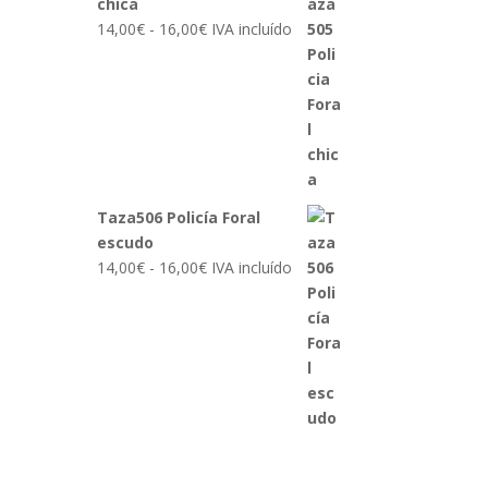
chica
Rango
14,00
€
-
16,00
€
IVA incluído
de
precios:
desde
14,00€
hasta
16,00€
Taza506 Policía Foral
escudo
Rango
14,00
€
-
16,00
€
IVA incluído
de
precios:
desde
14,00€
hasta
16,00€