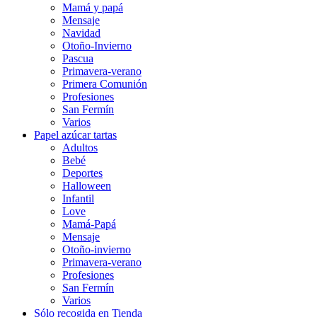
Mamá y papá
Mensaje
Navidad
Otoño-Invierno
Pascua
Primavera-verano
Primera Comunión
Profesiones
San Fermín
Varios
Papel azúcar tartas
Adultos
Bebé
Deportes
Halloween
Infantil
Love
Mamá-Papá
Mensaje
Otoño-invierno
Primavera-verano
Profesiones
San Fermín
Varios
Sólo recogida en Tienda