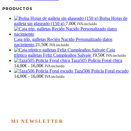
PRODUCTOS
Bolsa Hojas de
galleta sin glaseado (150 g)
7,00
€
IVA incluído
Caja tríp. galletas Recién Nacido Personalizado datos
nacimiento
21,50
€
IVA incluído
Caja
tríptico galletas Feliz Cumpleaños Salvaje
19,50
€
IVA incluído
Taza505 Policia Foral chica
Rango
14,00
€
-
16,00
€
IVA incluído
de
Taza506 Policía Foral escudo
precios:
Rango
14,00
€
-
16,00
€
IVA incluído
desde
de
14,00€
precios:
hasta
desde
16,00€
14,00€
hasta
16,00€
MI NEWSLETTER