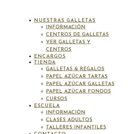
NUESTRAS GALLETAS
INFORMACIÓN
CENTROS DE GALLETAS
VER GALLETAS Y
CENTROS
ENCARGOS
INICIO
/
PAPEL AZÚCAR FONDOS
/ FON NAVIDAD 6
TIENDA
GALLETAS & REGALOS
PAPEL AZÚCAR TARTAS
Categoría:
Papel azúcar fondos
PAPEL AZÚCAR GALLETAS
Fon Navidad 6
PAPEL AZÚCAR FONDOS
CURSOS
ESCUELA
6,50
€
IVA incluído
INFORMACIÓN
CLASES ADULTOS
PAPEL DE AZÚCAR
TALLERES INFANTILES