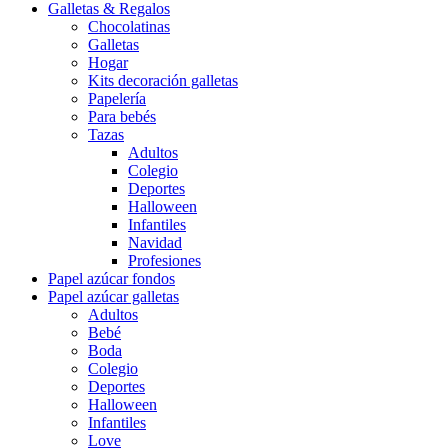
Galletas & Regalos
Chocolatinas
Galletas
Hogar
Kits decoración galletas
Papelería
Para bebés
Tazas
Adultos
Colegio
Deportes
Halloween
Infantiles
Navidad
Profesiones
Papel azúcar fondos
Papel azúcar galletas
Adultos
Bebé
Boda
Colegio
Deportes
Halloween
Infantiles
Love