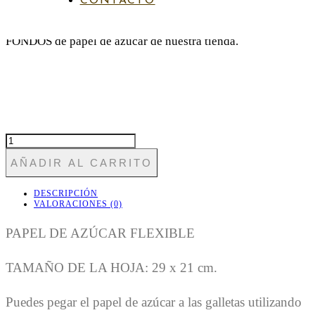
CONTACTO
Puedes encontrar otros papeles a juego en la sección de
FONDOS de papel de azúcar de nuestra tienda.
FON
NAVIDAD
AÑADIR AL CARRITO
6
CANTIDAD
DESCRIPCIÓN
VALORACIONES (0)
PAPEL DE AZÚCAR FLEXIBLE
TAMAÑO DE LA HOJA: 29 x 21 cm.
Puedes pegar el papel de azúcar a las galletas utilizando