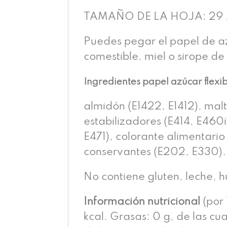
TAMAÑO DE LA HOJA: 29 x
Puedes pegar el papel de az
comestible, miel o sirope de
Ingredientes papel azúcar flexi
almidón (E1422, E1412), malt
estabilizadores (E414, E460i
E471), colorante alimentario 
conservantes (E202, E330).
No contiene gluten, leche, 
Información nutricional
(por 
kcal. Grasas: 0 g, de las cu