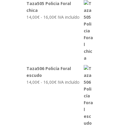
Taza505 Policia Foral
chica
Rango
14,00
€
-
16,00
€
IVA incluído
de
precios:
desde
14,00€
hasta
16,00€
Taza506 Policía Foral
escudo
Rango
14,00
€
-
16,00
€
IVA incluído
de
precios:
desde
14,00€
hasta
16,00€