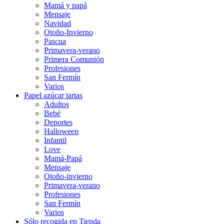
Mamá y papá
Mensaje
Navidad
Otoño-Invierno
Pascua
Primavera-verano
Primera Comunión
Profesiones
San Fermín
Varios
Papel azúcar tartas
Adultos
Bebé
Deportes
Halloween
Infantil
Love
Mamá-Papá
Mensaje
Otoño-invierno
Primavera-verano
Profesiones
San Fermín
Varios
Sólo recogida en Tienda