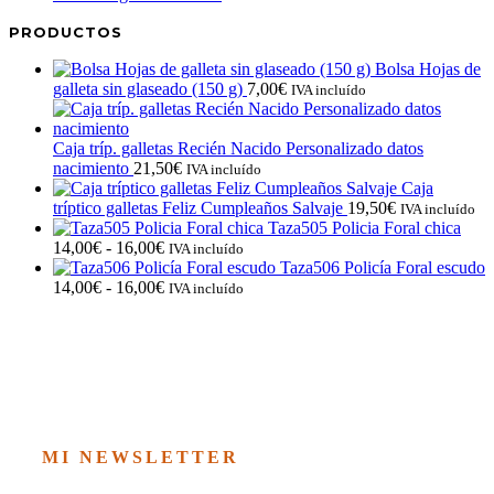
PRODUCTOS
Bolsa Hojas de
galleta sin glaseado (150 g)
7,00
€
IVA incluído
Caja tríp. galletas Recién Nacido Personalizado datos
nacimiento
21,50
€
IVA incluído
Caja
tríptico galletas Feliz Cumpleaños Salvaje
19,50
€
IVA incluído
Taza505 Policia Foral chica
Rango
14,00
€
-
16,00
€
IVA incluído
de
Taza506 Policía Foral escudo
precios:
Rango
14,00
€
-
16,00
€
IVA incluído
desde
de
14,00€
precios:
hasta
desde
16,00€
14,00€
hasta
16,00€
MI NEWSLETTER