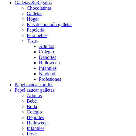
Galletas & Regalos
Chocolatinas
Galletas
Hogar
Kits decoración galletas
Papelería
Para bebés
Tazas
Adultos
Colegio
Deportes
Halloween
Infantiles
Navidad
Profesiones
Papel azúcar fondos
Papel azúcar galletas
Adultos
Bebé
Boda
Colegio
Deportes
Halloween
Infantiles
Love