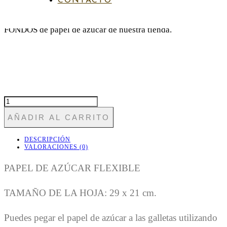
CONTACTO
Puedes encontrar otros papeles a juego en la sección de
FONDOS de papel de azúcar de nuestra tienda.
FON
ABSTRACT
AÑADIR AL CARRITO
1
CANTIDAD
DESCRIPCIÓN
VALORACIONES (0)
PAPEL DE AZÚCAR FLEXIBLE
TAMAÑO DE LA HOJA: 29 x 21 cm.
Puedes pegar el papel de azúcar a las galletas utilizando