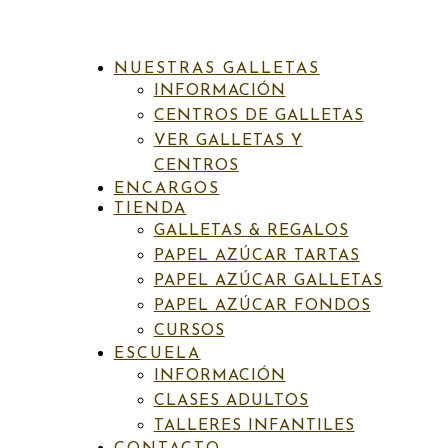
NUESTRAS GALLETAS
INFORMACIÓN
CENTROS DE GALLETAS
VER GALLETAS Y
CENTROS
ENCARGOS
INICIO
/
PAPEL AZÚCAR FONDOS
/ FON ABSTRACT 1
TIENDA
GALLETAS & REGALOS
PAPEL AZÚCAR TARTAS
Categoría:
Papel azúcar fondos
PAPEL AZÚCAR GALLETAS
Fon Abstract 1
PAPEL AZÚCAR FONDOS
CURSOS
ESCUELA
6,50
€
IVA incluído
INFORMACIÓN
CLASES ADULTOS
PAPEL DE AZÚCAR
TALLERES INFANTILES