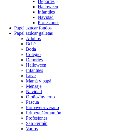
Deportes
Halloween
Infantiles
Navidad
Profesiones
Papel azúcar fondos
Papel azúcar galletas
Adultos
Bebé
Boda
Colegio
Deportes
Halloween
Infantiles
Love
Mamá y papá
Mensaje
Navidad
Otoño-Invierno
Pascua
Primavera-verano
Primera Comunión
Profesiones
San Fermín
Varios