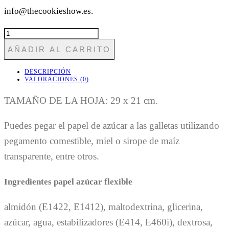
info@thecookieshow.es.
CUMP19
ESPACIO
AÑADIR AL CARRITO
CANTIDAD
DESCRIPCIÓN
VALORACIONES (0)
TAMAÑO DE LA HOJA: 29 x 21 cm.
Puedes pegar el papel de azúcar a las galletas utilizando
pegamento comestible, miel o sirope de maíz
transparente, entre otros.
Ingredientes papel azúcar flexible
almidón (E1422, E1412), maltodextrina, glicerina,
azúcar, agua, estabilizadores (E414, E460i), dextrosa,