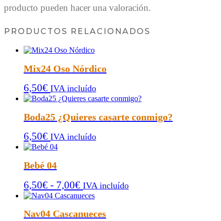
producto pueden hacer una valoración.
PRODUCTOS RELACIONADOS
Mix24 Oso Nórdico
6,50
€
IVA incluído
Boda25 ¿Quieres casarte conmigo?
6,50
€
IVA incluído
Bebé 04
Rango
6,50
€
-
7,00
€
IVA incluído
de
precios:
Nav04 Cascanueces