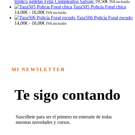
tríptico galletas Feliz Cumpleaños Salvaje
19,50
€
IVA incluído
Taza505 Policia Foral chica
Rango
14,00
€
-
16,00
€
IVA incluído
de
Taza506 Policía Foral escudo
precios:
Rango
14,00
€
-
16,00
€
IVA incluído
desde
de
14,00€
precios:
hasta
desde
16,00€
14,00€
hasta
16,00€
MI NEWSLETTER
Te sigo contando
Suscríbete para ser el primero en enterarte de todas
nuestras novedades y cursos.