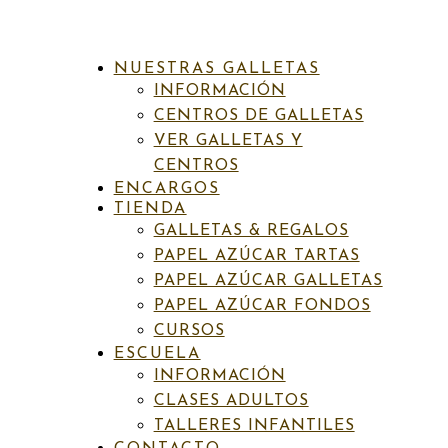
NUESTRAS GALLETAS
INFORMACIÓN
CENTROS DE GALLETAS
VER GALLETAS Y
CENTROS
ENCARGOS
INICIO
/
PAPEL AZÚCAR GALLETAS
/
INFANTILES
/
TIENDA
CUMP19 ESPACIO
GALLETAS & REGALOS
PAPEL AZÚCAR TARTAS
PAPEL AZÚCAR GALLETAS
PAPEL AZÚCAR FONDOS
Categorías:
Infantiles
,
Papel azúcar galletas
Etiquetas:
Celebraciones
,
Colección espacio
,
Cumpleaños
CURSOS
ESCUELA
Cump19 Espacio
INFORMACIÓN
CLASES ADULTOS
TALLERES INFANTILES
7,00
€
IVA incluído