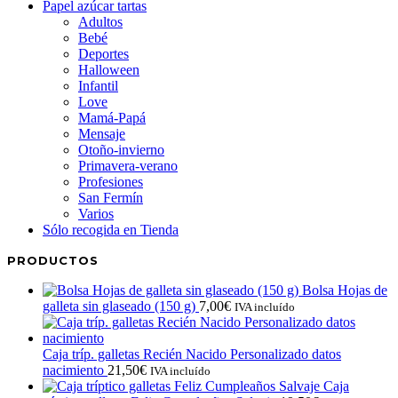
Papel azúcar tartas
Adultos
Bebé
Deportes
Halloween
Infantil
Love
Mamá-Papá
Mensaje
Otoño-invierno
Primavera-verano
Profesiones
San Fermín
Varios
Sólo recogida en Tienda
PRODUCTOS
Bolsa Hojas de
galleta sin glaseado (150 g)
7,00
€
IVA incluído
Caja tríp. galletas Recién Nacido Personalizado datos
nacimiento
21,50
€
IVA incluído
Caja