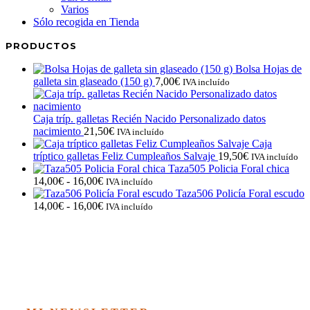
Varios
Sólo recogida en Tienda
PRODUCTOS
Bolsa Hojas de
galleta sin glaseado (150 g)
7,00
€
IVA incluído
Caja tríp. galletas Recién Nacido Personalizado datos
nacimiento
21,50
€
IVA incluído
Caja
tríptico galletas Feliz Cumpleaños Salvaje
19,50
€
IVA incluído
Taza505 Policia Foral chica
Rango
14,00
€
-
16,00
€
IVA incluído
de
Taza506 Policía Foral escudo
precios:
Rango
14,00
€
-
16,00
€
IVA incluído
desde
de
14,00€
precios:
hasta
desde
16,00€
14,00€
hasta
16,00€