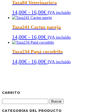
precios:
Taza04 Veterinario/a
desde
Rango
14,00
€
-
16,00
€
14,00€
IVA incluído
de
hasta
precios:
16,00€
Taza241 Cactus pareja
desde
Rango
14,00
€
-
16,00
€
14,00€
IVA incluído
de
hasta
precios:
16,00€
Taza234 Papá cocodrilo
desde
Rango
14,00
€
-
16,00
€
14,00€
IVA incluído
de
hasta
precios:
16,00€
desde
14,00€
hasta
CARRITO
16,00€
Buscar:
CATEGORÍAS DEL PRODUCTO