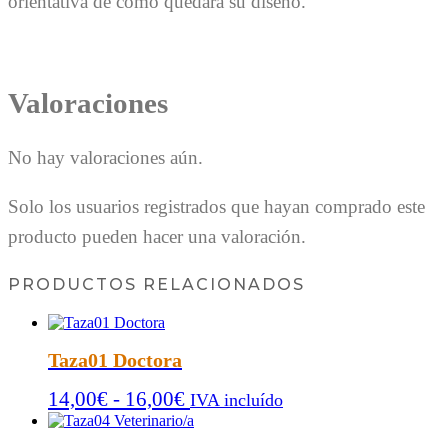
orientativa de cómo quedará su diseño.
Valoraciones
No hay valoraciones aún.
Solo los usuarios registrados que hayan comprado este
producto pueden hacer una valoración.
PRODUCTOS RELACIONADOS
Taza01 Doctora
Rango
14,00
€
-
16,00
€
IVA incluído
de