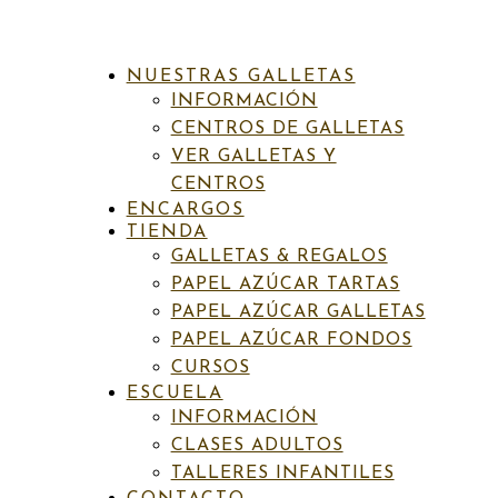
NUESTRAS GALLETAS
INFORMACIÓN
CENTROS DE GALLETAS
VER GALLETAS Y
CENTROS
ENCARGOS
INICIO
/
GALLETAS & REGALOS
/
TAZAS
/
INFANTILES
/
TIENDA
TAZA124 VIAJE AL ESPACIO
GALLETAS & REGALOS
PAPEL AZÚCAR TARTAS
PAPEL AZÚCAR GALLETAS
PAPEL AZÚCAR FONDOS
SKU:
N/D
Categorías:
Galletas & Regalos
,
Infantiles
,
Tazas
Etiqueta:
Colección espacio
CURSOS
ESCUELA
Taza124 Viaje al espacio
INFORMACIÓN
CLASES ADULTOS
TALLERES INFANTILES
Rango
14,00
€
-
16,00
€
IVA incluído