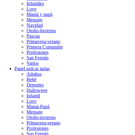
Infantiles
Love
Mamá y papá
Mensaje
Navidad
Otoño-Invierno
Pascua
Primavera-verano
Primera Comunión
Profesiones
San Fermín
Varios
Papel azúcar tartas
Adultos
Bebé
Deportes
Halloween
Infantil
Love
Mamá-Papá
Mensaje
Otoño-invierno
Primavera-verano
Profesiones
San Fermín