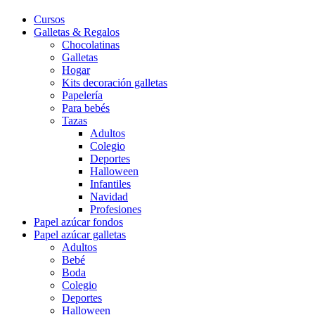
Cursos
Galletas & Regalos
Chocolatinas
Galletas
Hogar
Kits decoración galletas
Papelería
Para bebés
Tazas
Adultos
Colegio
Deportes
Halloween
Infantiles
Navidad
Profesiones
Papel azúcar fondos
Papel azúcar galletas
Adultos
Bebé
Boda
Colegio
Deportes
Halloween