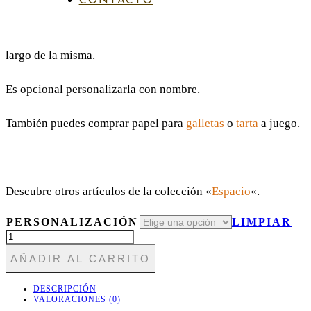
CONTACTO
de
La taza tiene 2 caras distintas, siendo el diseño continuo a lo
precios:
largo de la misma.
desde
Es opcional personalizarla con nombre.
14,00€
También puedes comprar papel para
galletas
o
tarta
a juego.
hasta
16,00€
Descubre otros artículos de la colección «
Espacio
«.
PERSONALIZACIÓN
LIMPIAR
TAZA124
VIAJE
AÑADIR AL CARRITO
AL
ESPACIO
CANTIDAD
DESCRIPCIÓN
VALORACIONES (0)