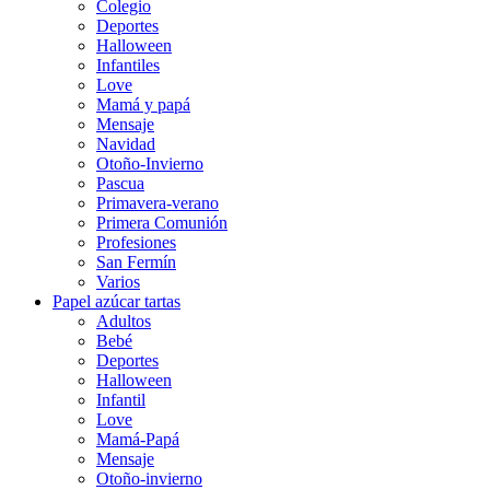
Colegio
Deportes
Halloween
Infantiles
Love
Mamá y papá
Mensaje
Navidad
Otoño-Invierno
Pascua
Primavera-verano
Primera Comunión
Profesiones
San Fermín
Varios
Papel azúcar tartas
Adultos
Bebé
Deportes
Halloween
Infantil
Love
Mamá-Papá
Mensaje
Otoño-invierno