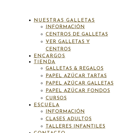
NUESTRAS GALLETAS
INFORMACIÓN
CENTROS DE GALLETAS
VER GALLETAS Y
CENTROS
ENCARGOS
INICIO
/
PAPEL AZÚCAR GALLETAS
/
BODA
/ BODA10
TIENDA
CORONA CON NOMBRES
GALLETAS & REGALOS
PAPEL AZÚCAR TARTAS
Categorías:
Boda
,
Love
Etiqueta:
Boda
PAPEL AZÚCAR GALLETAS
PAPEL AZÚCAR FONDOS
Boda10 Corona con nombres
CURSOS
ESCUELA
INFORMACIÓN
7,00
€
IVA incluído
CLASES ADULTOS
TALLERES INFANTILES
PAPEL DE AZÚCAR