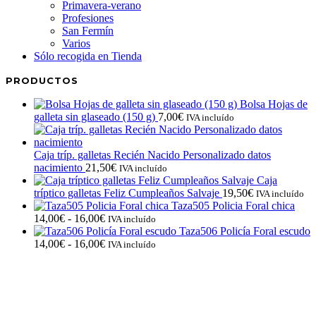
Primavera-verano
Profesiones
San Fermín
Varios
Sólo recogida en Tienda
PRODUCTOS
Bolsa Hojas de
galleta sin glaseado (150 g)
7,00
€
IVA incluído
Caja tríp. galletas Recién Nacido Personalizado datos
nacimiento
21,50
€
IVA incluído
Caja
tríptico galletas Feliz Cumpleaños Salvaje
19,50
€
IVA incluído
Taza505 Policia Foral chica
Rango
14,00
€
-
16,00
€
IVA incluído
de
Taza506 Policía Foral escudo
precios:
Rango
14,00
€
-
16,00
€
IVA incluído
desde
de
14,00€
precios:
hasta
desde
16,00€
14,00€
hasta