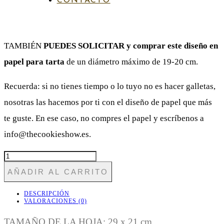
CONTACTO
Diámetro imagen: 6 cm.
TAMBIÉN
PUEDES SOLICITAR y comprar este diseño en
papel para tarta
de un diámetro máximo de 19-20 cm.
Recuerda: si no tienes tiempo o lo tuyo no es hacer galletas,
nosotras las hacemos por ti con el diseño de papel que más
te guste. En ese caso, no compres el papel y escríbenos a
info@thecookieshow.es.
BODA10
CORONA
AÑADIR AL CARRITO
CON
NOMBRES
CANTIDAD
DESCRIPCIÓN
VALORACIONES (0)
TAMAÑO DE LA HOJA: 29 x 21 cm.