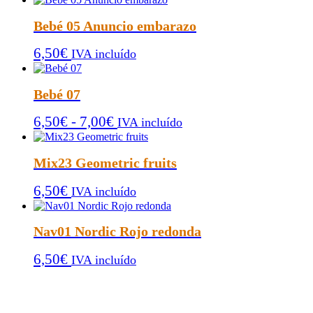
Bebé 05 Anuncio embarazo
6,50
€
IVA incluído
Bebé 07
Rango
6,50
€
-
7,00
€
IVA incluído
de
precios:
Mix23 Geometric fruits
desde
6,50
€
6,50€
IVA incluído
hasta
7,00€
Nav01 Nordic Rojo redonda
6,50
€
IVA incluído