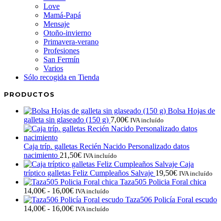
Love
Mamá-Papá
Mensaje
Otoño-invierno
Primavera-verano
Profesiones
San Fermín
Varios
Sólo recogida en Tienda
PRODUCTOS
Bolsa Hojas de
galleta sin glaseado (150 g)
7,00
€
IVA incluído
Caja tríp. galletas Recién Nacido Personalizado datos
nacimiento
21,50
€
IVA incluído
Caja
tríptico galletas Feliz Cumpleaños Salvaje
19,50
€
IVA incluído
Taza505 Policia Foral chica
Rango
14,00
€
-
16,00
€
IVA incluído
de
Taza506 Policía Foral escudo
precios:
Rango
14,00
€
-
16,00
€
IVA incluído
desde
de