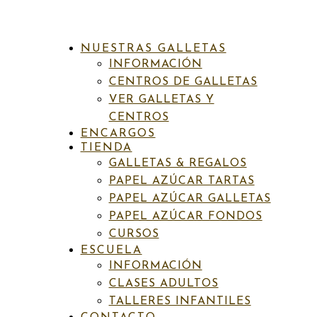
NUESTRAS GALLETAS
INFORMACIÓN
CENTROS DE GALLETAS
VER GALLETAS Y
CENTROS
ENCARGOS
INICIO
/
PAPEL AZÚCAR GALLETAS
/
BODA
/ BODA 20
TIENDA
NOVIOS DOODLES
GALLETAS & REGALOS
PAPEL AZÚCAR TARTAS
Categorías:
Boda
,
Love
,
Papel azúcar galletas
Etiquetas:
Boda
,
PAPEL AZÚCAR GALLETAS
Novios
PAPEL AZÚCAR FONDOS
CURSOS
Boda 20 Novios doodles
ESCUELA
INFORMACIÓN
6,50
€
IVA incluído
CLASES ADULTOS
TALLERES INFANTILES