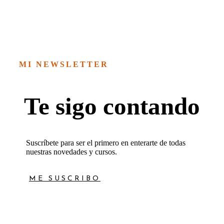
14,00€
precios:
hasta
desde
16,00€
14,00€
hasta
16,00€
MI NEWSLETTER
Te sigo contando
Suscríbete para ser el primero en enterarte de todas
nuestras novedades y cursos.
ME SUSCRIBO