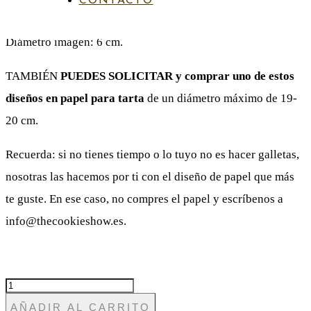
CONTACTO
PAPEL DE AZÚCAR
Diámetro imagen: 6 cm.
TAMBIÉN
PUEDES SOLICITAR y comprar
uno de estos
diseños en papel para tarta
de un diámetro máximo de 19-
20 cm.
Recuerda: si no tienes tiempo o lo tuyo no es hacer galletas,
nosotras las hacemos por ti con el diseño de papel que más
te guste. En ese caso, no compres el papel y escríbenos a
info@thecookieshow.es.
BODA
20
AÑADIR AL CARRITO
NOVIOS