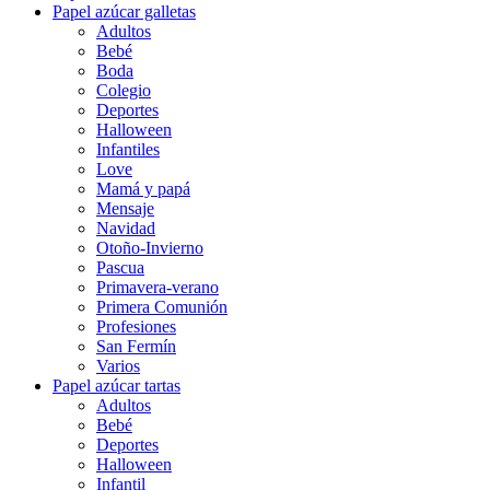
Papel azúcar galletas
Adultos
Bebé
Boda
Colegio
Deportes
Halloween
Infantiles
Love
Mamá y papá
Mensaje
Navidad
Otoño-Invierno
Pascua
Primavera-verano
Primera Comunión
Profesiones
San Fermín
Varios
Papel azúcar tartas
Adultos
Bebé
Deportes
Halloween
Infantil