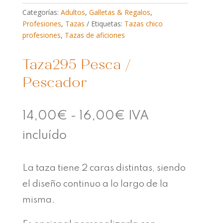
Categorías:
Adultos
,
Galletas & Regalos
,
Profesiones
,
Tazas
Etiquetas:
Tazas chico
profesiones
,
Tazas de aficiones
Taza295 Pesca /
Pescador
Rango
14,00
€
-
16,00
€
IVA
de
incluído
precios:
La taza tiene 2 caras distintas, siendo
desde
el diseño continuo a lo largo de la
14,00€
misma.
hasta