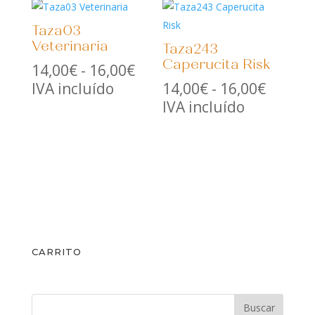
14,00€
16,00€
Taza03
hasta
Veterinaria
Taza243
16,00€
Caperucita Risk
Rango
14,00
€
-
16,00
€
de
Rango
IVA incluído
14,00
€
-
16,00
€
precios:
de
IVA incluído
desde
precios
14,00€
desde
hasta
14,00€
16,00€
hasta
16,00€
CARRITO