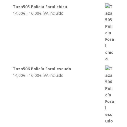
Taza505 Policia Foral chica
Rango
14,00
€
-
16,00
€
IVA incluído
de
precios:
desde
14,00€
hasta
16,00€
Taza506 Policía Foral escudo
Rango
14,00
€
-
16,00
€
IVA incluído
de
precios:
desde
14,00€
hasta
16,00€