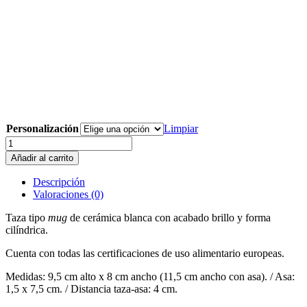
Personalización
Limpiar
Taza233
Mamá
Añadir al carrito
cocodrilo
(enhorabuena
Descripción
nacimiento
Valoraciones (0)
bebé)
cantidad
Taza tipo
mug
de cerámica blanca con acabado brillo y forma
cilíndrica.
Cuenta con todas las certificaciones de uso alimentario europeas.
Medidas: 9,5 cm alto x 8 cm ancho (11,5 cm ancho con asa). / Asa:
1,5 x 7,5 cm. / Distancia taza-asa: 4 cm.