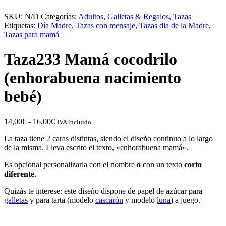
SKU:
N/D
Categorías:
Adultos
,
Galletas & Regalos
,
Tazas
Etiquetas:
Día Madre
,
Tazas con mensaje
,
Tazas dia de la Madre
,
Tazas para mamá
Taza233 Mamá cocodrilo
(enhorabuena nacimiento
bebé)
Rango
14,00
€
-
16,00
€
IVA incluído
de
La taza tiene 2 caras distintas, siendo el diseño continuo a lo largo
precios:
de la misma. Lleva escrito el texto, «enhorabuena mamá».
desde
14,00€
Es opcional personalizarla con el nombre
o
con un texto
corto
hasta
diferente
.
16,00€
Quizás te interese: este diseño dispone de papel de azúcar para
galletas
y para tarta (modelo
cascarón
y modelo
luna
) a juego.