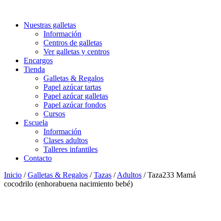
Nuestras galletas
Información
Centros de galletas
Ver galletas y centros
Encargos
Tienda
Galletas & Regalos
Papel azúcar tartas
Papel azúcar galletas
Papel azúcar fondos
Cursos
Escuela
Información
Clases adultos
Talleres infantiles
Contacto
Inicio
/
Galletas & Regalos
/
Tazas
/
Adultos
/ Taza233 Mamá
cocodrilo (enhorabuena nacimiento bebé)