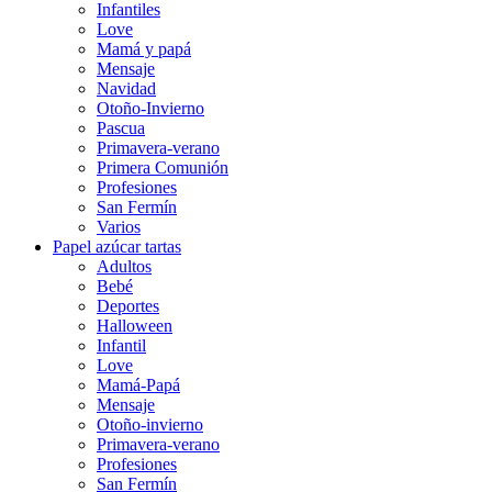
Infantiles
Love
Mamá y papá
Mensaje
Navidad
Otoño-Invierno
Pascua
Primavera-verano
Primera Comunión
Profesiones
San Fermín
Varios
Papel azúcar tartas
Adultos
Bebé
Deportes
Halloween
Infantil
Love
Mamá-Papá
Mensaje
Otoño-invierno
Primavera-verano
Profesiones
San Fermín