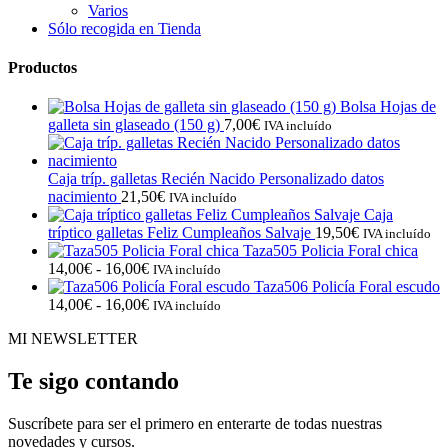
Varios
Sólo recogida en Tienda
Productos
Bolsa Hojas de
galleta sin glaseado (150 g)
7,00
€
IVA incluído
Caja tríp. galletas Recién Nacido Personalizado datos
nacimiento
21,50
€
IVA incluído
Caja
tríptico galletas Feliz Cumpleaños Salvaje
19,50
€
IVA incluído
Taza505 Policia Foral chica
Rango
14,00
€
-
16,00
€
IVA incluído
de
Taza506 Policía Foral escudo
precios:
Rango
14,00
€
-
16,00
€
IVA incluído
desde
de
MI NEWSLETTER
14,00€
precios:
hasta
desde
16,00€
14,00€
Te sigo contando
hasta
16,00€
Suscríbete para ser el primero en enterarte de todas nuestras
novedades y cursos.