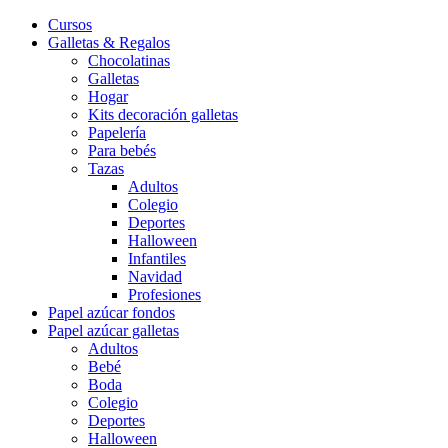
Cursos
Galletas & Regalos
Chocolatinas
Galletas
Hogar
Kits decoración galletas
Papelería
Para bebés
Tazas
Adultos
Colegio
Deportes
Halloween
Infantiles
Navidad
Profesiones
Papel azúcar fondos
Papel azúcar galletas
Adultos
Bebé
Boda
Colegio
Deportes
Halloween