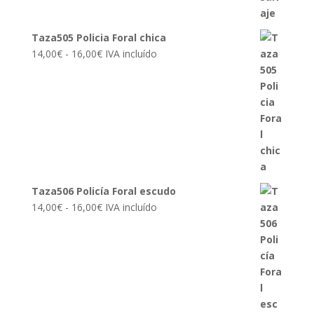
Taza505 Policia Foral chica
Rango
14,00
€
-
16,00
€
IVA incluído
de
precios:
desde
14,00€
hasta
16,00€
Taza506 Policía Foral escudo
Rango
14,00
€
-
16,00
€
IVA incluído
de
precios:
desde
14,00€
hasta
16,00€