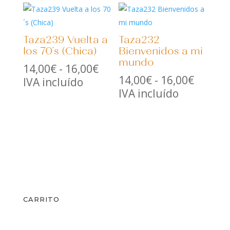
desde
desde
14,00€
14,00€
hasta
hasta
Taza239 Vuelta a
Taza232
16,00€
16,00€
los 70´s (Chica)
Bienvenidos a mi
mundo
Rango
14,00
€
-
16,00
€
Rango
14,00
€
-
16,00
€
de
IVA incluído
de
IVA incluído
precios:
precios
desde
desde
14,00€
14,00€
hasta
hasta
16,00€
16,00€
CARRITO