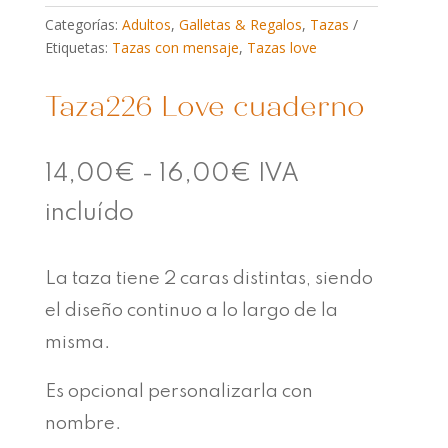
Categorías:
Adultos
,
Galletas & Regalos
,
Tazas
Etiquetas:
Tazas con mensaje
,
Tazas love
Taza226 Love cuaderno
Rango
14,00
€
-
16,00
€
IVA
de
incluído
precios:
La taza tiene 2 caras distintas, siendo
desde
el diseño continuo a lo largo de la
14,00€
misma.
hasta
Es opcional personalizarla con
16,00€
nombre.