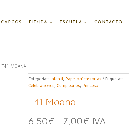
NCARGOS
TIENDA
ESCUELA
CONTACTO
 T41 MOANA
Categorías:
Infantil
,
Papel azúcar tartas
Etiquetas:
Celebraciones
,
Cumpleaños
,
Princesa
T41 Moana
Rango
6,50
€
-
7,00
€
IVA