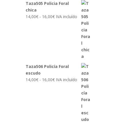
Taza505 Policia Foral
chica
Rango
14,00
€
-
16,00
€
IVA incluído
de
precios:
desde
14,00€
hasta
16,00€
Taza506 Policía Foral
escudo
Rango
14,00
€
-
16,00
€
IVA incluído
de
precios:
desde
14,00€
hasta
16,00€