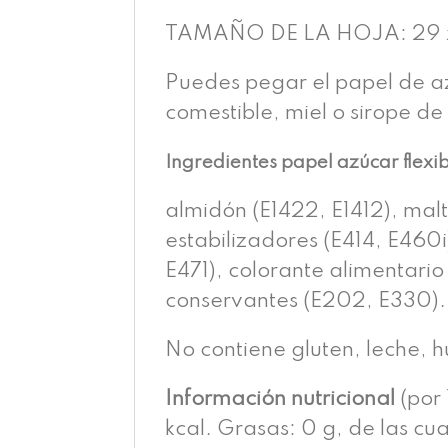
TAMAÑO DE LA HOJA: 29 x
Puedes pegar el papel de az
comestible, miel o sirope de
Ingredientes papel azúcar flexi
almidón (E1422, E1412), malt
estabilizadores (E414, E460i
E471), colorante alimentario 
conservantes (E202, E330).
No contiene gluten, leche, 
Información nutricional
(por 
kcal. Grasas: 0 g, de las cu