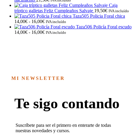
IVA incluído
Caja
tríptico galletas Feliz Cumpleaños Salvaje
19,50
€
IVA incluído
Taza505 Policia Foral chica
Rango
14,00
€
-
16,00
€
IVA incluído
de
Taza506 Policía Foral escudo
precios:
Rango
14,00
€
-
16,00
€
IVA incluído
desde
de
14,00€
precios:
hasta
desde
16,00€
14,00€
hasta
16,00€
MI NEWSLETTER
Te sigo contando
Suscríbete para ser el primero en enterarte de todas
nuestras novedades y cursos.