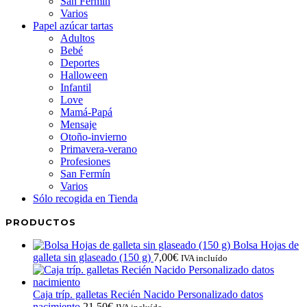
San Fermín
Varios
Papel azúcar tartas
Adultos
Bebé
Deportes
Halloween
Infantil
Love
Mamá-Papá
Mensaje
Otoño-invierno
Primavera-verano
Profesiones
San Fermín
Varios
Sólo recogida en Tienda
PRODUCTOS
Bolsa Hojas de
galleta sin glaseado (150 g)
7,00
€
IVA incluído
Caja tríp. galletas Recién Nacido Personalizado datos
nacimiento
21,50
€