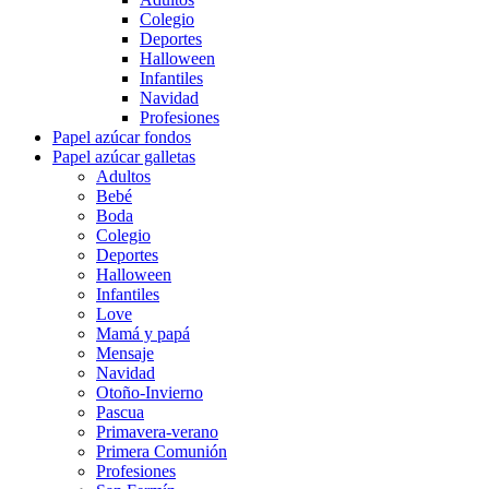
Colegio
Deportes
Halloween
Infantiles
Navidad
Profesiones
Papel azúcar fondos
Papel azúcar galletas
Adultos
Bebé
Boda
Colegio
Deportes
Halloween
Infantiles
Love
Mamá y papá
Mensaje
Navidad
Otoño-Invierno
Pascua
Primavera-verano
Primera Comunión
Profesiones