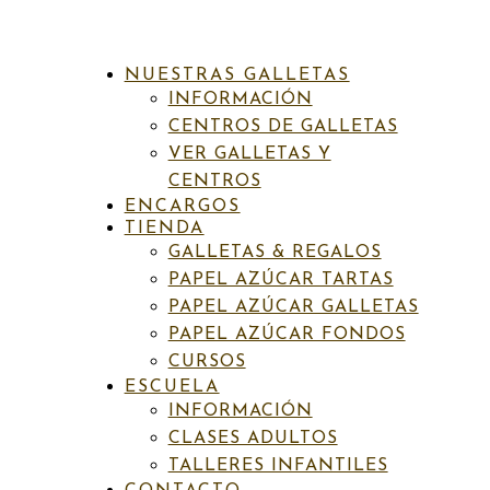
NUESTRAS GALLETAS
INFORMACIÓN
CENTROS DE GALLETAS
VER GALLETAS Y
CENTROS
ENCARGOS
INICIO
/
PAPEL AZÚCAR TARTAS
/
MENSAJE
/ T36 D
TIENDA
BOWIE
GALLETAS & REGALOS
PAPEL AZÚCAR TARTAS
PAPEL AZÚCAR GALLETAS
Categorías:
Adultos
,
Mensaje
,
Papel azúcar tartas
,
Varios
Etiquetas:
PAPEL AZÚCAR FONDOS
Aficiones
,
Celebraciones
,
Cumpleaños
,
Música
CURSOS
T36 D Bowie
ESCUELA
INFORMACIÓN
CLASES ADULTOS
6,50
€
IVA incluído
TALLERES INFANTILES