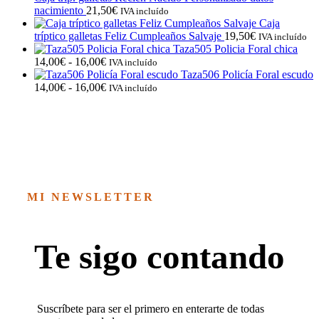
nacimiento
21,50
€
IVA incluído
Caja
tríptico galletas Feliz Cumpleaños Salvaje
19,50
€
IVA incluído
Taza505 Policia Foral chica
Rango
14,00
€
-
16,00
€
IVA incluído
de
Taza506 Policía Foral escudo
precios:
Rango
14,00
€
-
16,00
€
IVA incluído
desde
de
14,00€
precios:
hasta
desde
16,00€
14,00€
hasta
16,00€
MI NEWSLETTER
Te sigo contando
Suscríbete para ser el primero en enterarte de todas