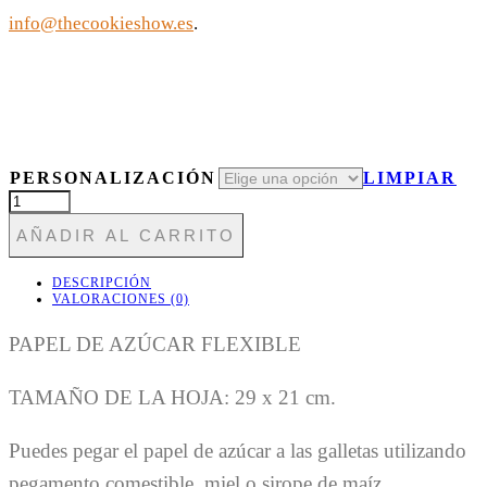
info@thecookieshow.es
.
PERSONALIZACIÓN
LIMPIAR
T315
CONEJO
AÑADIR AL CARRITO
CON
GAFAS
CANTIDAD
DESCRIPCIÓN
VALORACIONES (0)
PAPEL DE AZÚCAR FLEXIBLE
TAMAÑO DE LA HOJA: 29 x 21 cm.
Puedes pegar el papel de azúcar a las galletas utilizando
pegamento comestible, miel o sirope de maíz