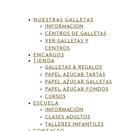
NUESTRAS GALLETAS
INFORMACIÓN
CENTROS DE GALLETAS
VER GALLETAS Y
CENTROS
ENCARGOS
INICIO
/
PAPEL AZÚCAR TARTAS
/
INFANTIL
/ T315
TIENDA
CONEJO CON GAFAS
GALLETAS & REGALOS
PAPEL AZÚCAR TARTAS
PAPEL AZÚCAR GALLETAS
PAPEL AZÚCAR FONDOS
SKU:
N/D
Categorías:
Adultos
,
Infantil
,
Papel azúcar tartas
,
Primavera-verano
Etiquetas:
Celebraciones
,
Cumpleaños
CURSOS
ESCUELA
T315 Conejo con gafas
INFORMACIÓN
CLASES ADULTOS
TALLERES INFANTILES
Rango
6,50
€
-
7,00
€
IVA incluído