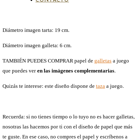
CONTACTO
de
PAPEL DE AZÚCAR
precios:
Diámetro imagen tarta: 19 cm.
desde
6,50€
Diámetro imagen galleta: 6 cm.
hasta
TAMBIÉN PUEDES COMPRAR papel de
galletas
a juego
7,00€
que puedes ver
en las imágenes complementarias
.
Quizás te interese: este diseño dispone de
taza
a juego.
Recuerda: si no tienes tiempo o lo tuyo no es hacer galletas,
nosotras las hacemos por ti con el diseño de papel que más
te guste. En ese caso, no compres el papel y escríbenos a