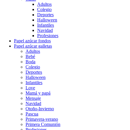
Adultos
Colegio
Deportes
Halloween
Infantiles
Navidad
Profesiones
Papel azúcar fondos
Papel azúcar galletas
Adultos
Bebé
Boda
Colegio
Deportes
Halloween
Infantiles
Love
Mamá y papá
Mensaje
Navidad
Otoño-Invierno
Pascua
Primavera-verano
Primera Comunión
Profesiones