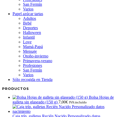
San Fermín
Varios
Papel azúcar tartas
Adultos
Bebé
Deportes
Halloween
Infantil
Love
Mamá-Papá
Mensaje
Otoño-invierno
Primavera-verano
Profesiones
San Fermín
Varios
Sólo recogida en Tienda
PRODUCTOS
Bolsa Hojas de
galleta sin glaseado (150 g)
7,00
€
IVA incluído
Caja tríp. galletas Recién Nacido Personalizado datos