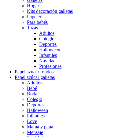
Galletas
Hogar
Kits decoración galletas
Papelería
Para bebés
Tazas
Adultos
Colegio
Deportes
Halloween
Infantiles
Navidad
Profesiones
Papel azúcar fondos
Papel azúcar galletas
Adultos
Bebé
Boda
Colegio
Deportes
Halloween
Infantiles
Love
Mamá y papá
Mensaje