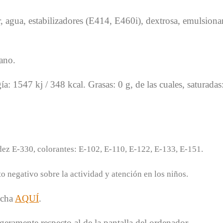
, agua, estabilizadores (E414, E460i), dextrosa, emulsion
gano.
a: 1547 kj / 348 kcal. Grasas: 0 g, de las cuales, saturada
ez E-330, colorantes: E-102, E-110, E-122, E-133, E-151.
 negativo sobre la actividad y atención en los niños.
ncha
AQUÍ
.
geramente respecto al de la pantalla del ordenador.