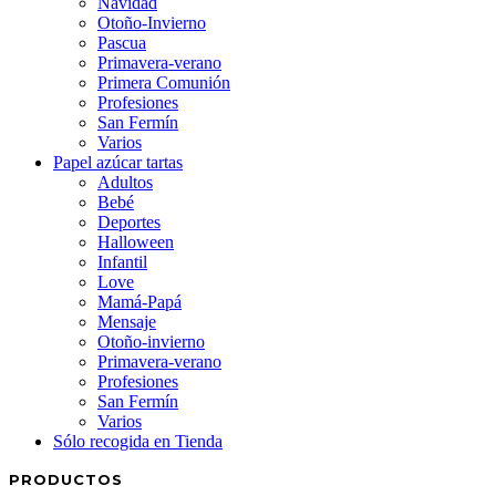
Navidad
Otoño-Invierno
Pascua
Primavera-verano
Primera Comunión
Profesiones
San Fermín
Varios
Papel azúcar tartas
Adultos
Bebé
Deportes
Halloween
Infantil
Love
Mamá-Papá
Mensaje
Otoño-invierno
Primavera-verano
Profesiones
San Fermín
Varios
Sólo recogida en Tienda
PRODUCTOS