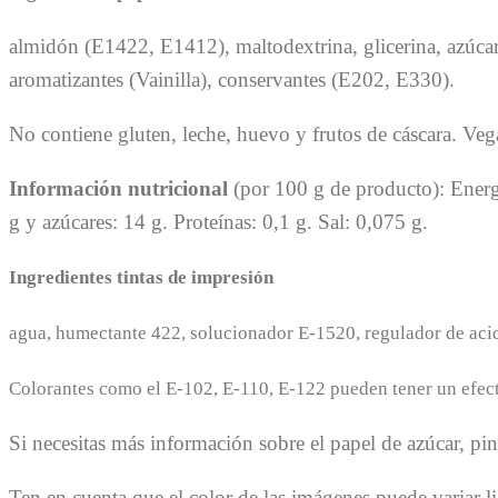
almidón (E1422, E1412), maltodextrina, glicerina, azúcar
aromatizantes (Vainilla), conservantes (E202, E330).
No contiene gluten, leche, huevo y frutos de cáscara. Ve
Información nutricional
(por 100 g de producto): Energí
g y azúcares: 14 g. Proteínas: 0,1 g. Sal: 0,075 g.
Ingredientes tintas de impresión
agua, humectante 422, solucionador E-1520, regulador de acid
Colorantes como el E-102, E-110, E-122 pueden tener un efecto
Si necesitas más información sobre el papel de azúcar, pi
Ten en cuenta que el color de las imágenes puede variar li