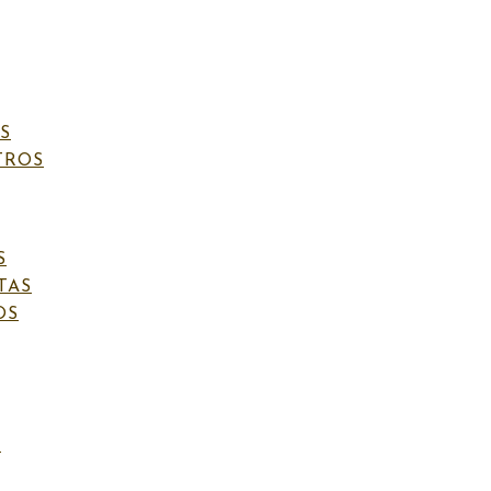
S
TROS
O TIRANTES PUNTOS
S
TAS
OS
o
Etiquetas:
Celebraciones
,
Colección tirantes baby
,
Cumpleaños
S