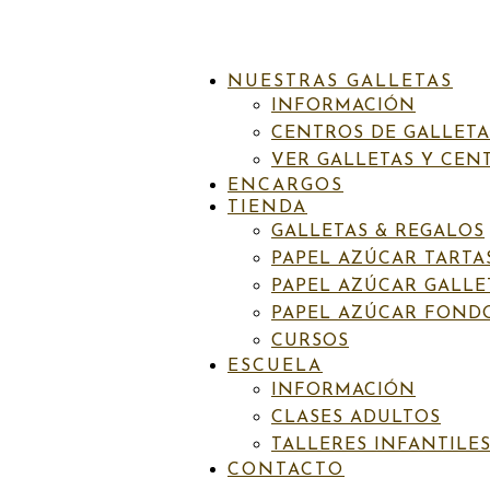
NUESTRAS GALLETAS
INFORMACIÓN
CENTROS DE GALLETA
VER GALLETAS Y CEN
ENCARGOS
TIENDA
INICIO
/
PAPEL AZÚCAR TARTAS
/
INFANTIL
/ T281 CIERV
GALLETAS & REGALOS
PAPEL AZÚCAR TARTA
PAPEL AZÚCAR GALLE
PAPEL AZÚCAR FOND
CURSOS
SKU:
N/D
Categorías:
Infantil
,
Papel azúcar tartas
,
Primavera-veran
ESCUELA
T281 Ciervo tirantes puntos
INFORMACIÓN
CLASES ADULTOS
TALLERES INFANTILE
Rango
6,50
€
-
7,00
€
IVA incluído
CONTACTO