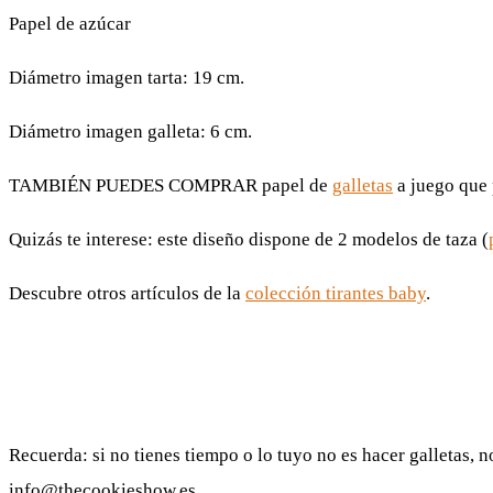
de
Papel de azúcar
precios:
desde
Diámetro imagen tarta: 19 cm.
6,50€
hasta
Diámetro imagen galleta: 6 cm.
7,00€
TAMBIÉN PUEDES COMPRAR papel de
galletas
a juego que
Quizás te interese: este diseño dispone de 2 modelos de taza (
Descubre otros artículos de la
colección tirantes baby
.
Recuerda: si no tienes tiempo o lo tuyo no es hacer galletas, 
info@thecookieshow.es.