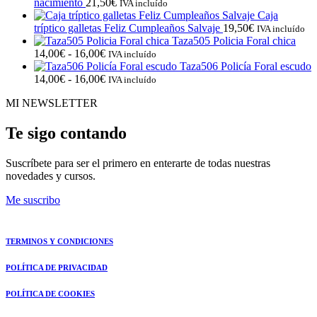
nacimiento
21,50
€
IVA incluído
Caja
tríptico galletas Feliz Cumpleaños Salvaje
19,50
€
IVA incluído
Taza505 Policia Foral chica
Rango
14,00
€
-
16,00
€
IVA incluído
de
Taza506 Policía Foral escudo
precios:
Rango
14,00
€
-
16,00
€
IVA incluído
desde
de
MI NEWSLETTER
14,00€
precios:
hasta
desde
16,00€
14,00€
Te sigo contando
hasta
16,00€
Suscríbete para ser el primero en enterarte de todas nuestras
novedades y cursos.
Me suscribo
TERMINOS Y CONDICIONES
POLÍTICA DE PRIVACIDAD
POLÍTICA DE COOKIES