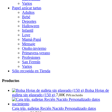
Varios
Papel azúcar tartas
Adultos
Bebé
Deportes
Halloween
Infantil
Love
Mamá-Papá
Mensaje
Otoño-invierno
Primavera-verano
Profesiones
San Fermín
Varios
Sólo recogida en Tienda
Productos
Bolsa Hojas de
galleta sin glaseado (150 g)
7,00
€
IVA incluído
Caja tríp. galletas Recién Nacido Personalizado datos