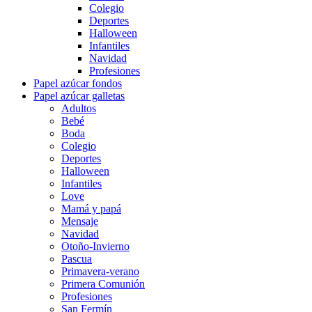
Colegio
Deportes
Halloween
Infantiles
Navidad
Profesiones
Papel azúcar fondos
Papel azúcar galletas
Adultos
Bebé
Boda
Colegio
Deportes
Halloween
Infantiles
Love
Mamá y papá
Mensaje
Navidad
Otoño-Invierno
Pascua
Primavera-verano
Primera Comunión
Profesiones
San Fermín