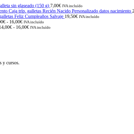
lleta sin glaseado (150 g)
7,00
€
IVA incluído
Caja tríp. galletas Recién Nacido Personalizado datos nacimiento
 galletas Feliz Cumpleaños Salvaje
19,50
€
IVA incluído
Rango
00
€
-
16,00
€
IVA incluído
de
Rango
14,00
€
-
16,00
€
IVA incluído
precios:
de
desde
precios:
14,00€
desde
hasta
14,00€
16,00€
hasta
16,00€
s y cursos.