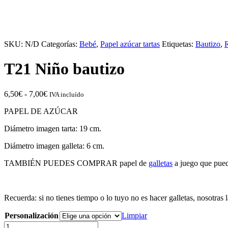
SKU:
N/D
Categorías:
Bebé
,
Papel azúcar tartas
Etiquetas:
Bautizo
,
R
T21 Niño bautizo
Rango
6,50
€
-
7,00
€
IVA incluído
de
PAPEL DE AZÚCAR
precios:
desde
Diámetro imagen tarta: 19 cm.
6,50€
hasta
Diámetro imagen galleta: 6 cm.
7,00€
TAMBIÉN PUEDES COMPRAR papel de
galletas
a juego que pue
Recuerda: si no tienes tiempo o lo tuyo no es hacer galletas, nosotra
Personalización
Limpiar
T21