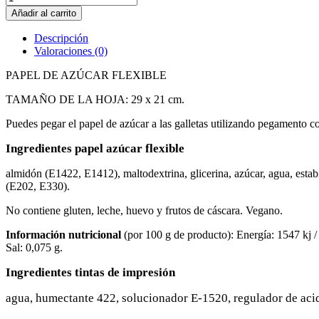
Niño
Añadir al carrito
bautizo
cantidad
Descripción
Valoraciones (0)
PAPEL DE AZÚCAR FLEXIBLE
TAMAÑO DE LA HOJA: 29 x 21 cm.
Puedes pegar el papel de azúcar a las galletas utilizando pegamento co
Ingredientes papel azúcar flexible
almidón (E1422, E1412), maltodextrina, glicerina, azúcar, agua, estab
(E202, E330).
No contiene gluten, leche, huevo y frutos de cáscara. Vegano.
Información nutricional
(por 100 g de producto): Energía: 1547 kj / 3
Sal: 0,075 g.
Ingredientes tintas de impresión
agua, humectante 422, solucionador E-1520, regulador de acid