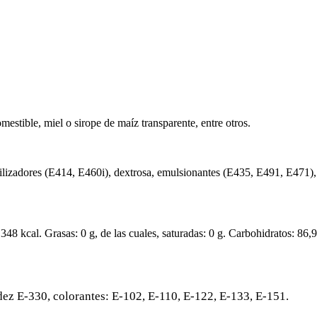
mestible, miel o sirope de maíz transparente, entre otros.
ilizadores (E414, E460i), dextrosa, emulsionantes (E435, E491, E471), 
48 kcal. Grasas: 0 g, de las cuales, saturadas: 0 g. Carbohidratos: 86,9
ez E-330, colorantes: E-102, E-110, E-122, E-133, E-151.