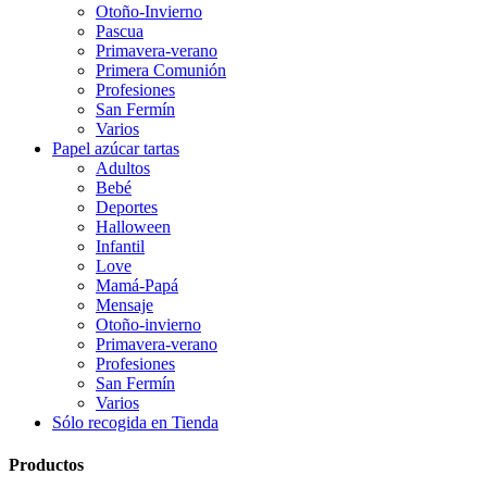
Otoño-Invierno
Pascua
Primavera-verano
Primera Comunión
Profesiones
San Fermín
Varios
Papel azúcar tartas
Adultos
Bebé
Deportes
Halloween
Infantil
Love
Mamá-Papá
Mensaje
Otoño-invierno
Primavera-verano
Profesiones
San Fermín
Varios
Sólo recogida en Tienda
Productos