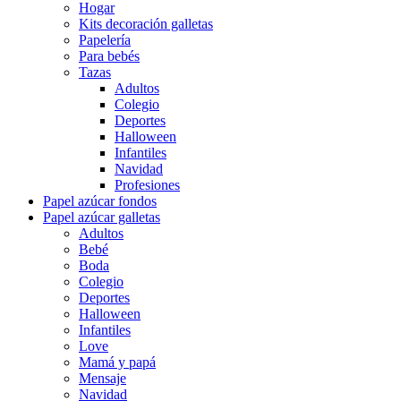
Hogar
Kits decoración galletas
Papelería
Para bebés
Tazas
Adultos
Colegio
Deportes
Halloween
Infantiles
Navidad
Profesiones
Papel azúcar fondos
Papel azúcar galletas
Adultos
Bebé
Boda
Colegio
Deportes
Halloween
Infantiles
Love
Mamá y papá
Mensaje
Navidad