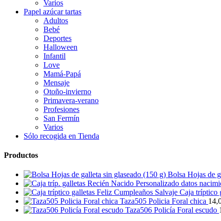
Varios
Papel azúcar tartas
Adultos
Bebé
Deportes
Halloween
Infantil
Love
Mamá-Papá
Mensaje
Otoño-invierno
Primavera-verano
Profesiones
San Fermín
Varios
Sólo recogida en Tienda
Productos
Bolsa Hojas de ga
Caja tríptico
Taza505 Policia Foral chica
14,
Taza506 Policía Foral escudo