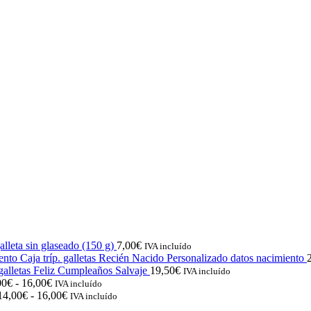
lleta sin glaseado (150 g)
7,00
€
IVA incluído
Caja tríp. galletas Recién Nacido Personalizado datos nacimiento
 galletas Feliz Cumpleaños Salvaje
19,50
€
IVA incluído
Rango
00
€
-
16,00
€
IVA incluído
de
Rango
14,00
€
-
16,00
€
IVA incluído
precios:
de