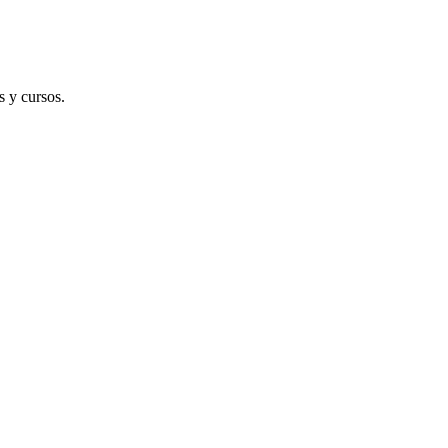
desde
precios:
14,00€
desde
hasta
14,00€
16,00€
hasta
16,00€
s y cursos.