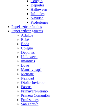
Colegio
Deportes
Halloween
Infantiles
Navidad
Profesiones
Papel azúcar fondos
Papel azúcar galletas
Adultos
Bebé
Boda
Colegio
Deportes
Halloween
Infantiles
Love
Mamá y papá
Mensaje
Navidad
Otoño-Invierno
Pascua
Primavera-verano
Primera Comunión
Profesiones
San Fermín