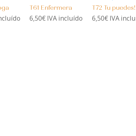
oga
T61 Enfermera
T72 Tu puedes!
ncluído
6,50
€
IVA incluído
6,50
€
IVA incl