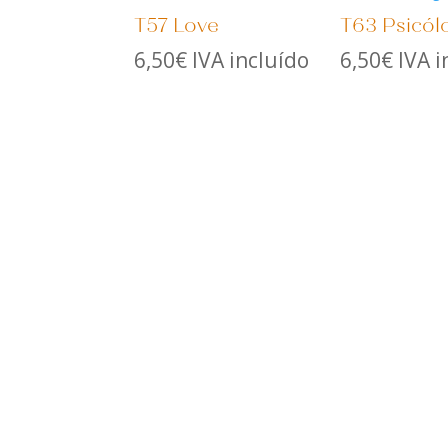
T57 Love
T63 Psicól
6,50
€
IVA incluído
6,50
€
IVA i