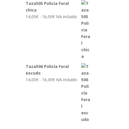
Taza505 Policia Foral
chica
Rango
14,00
€
-
16,00
€
IVA incluído
de
precios:
desde
14,00€
hasta
16,00€
Taza506 Policía Foral
escudo
Rango
14,00
€
-
16,00
€
IVA incluído
de
precios:
desde
14,00€
hasta
16,00€