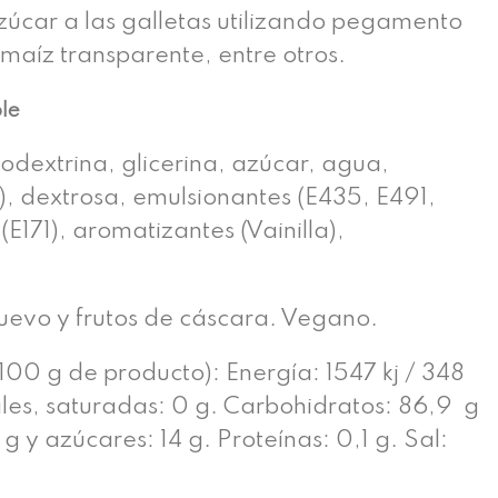
úcar a las galletas utilizando pegamento
 maíz transparente, entre otros.
ble
odextrina, glicerina, azúcar, agua,
), dextrosa, emulsionantes (E435, E491,
(E171), aromatizantes (Vainilla),
huevo y frutos de cáscara. Vegano.
100 g de producto): Energía: 1547 kj / 348
ales, saturadas: 0 g. Carbohidratos: 86,9 g
g y azúcares: 14 g. Proteínas: 0,1 g. Sal: