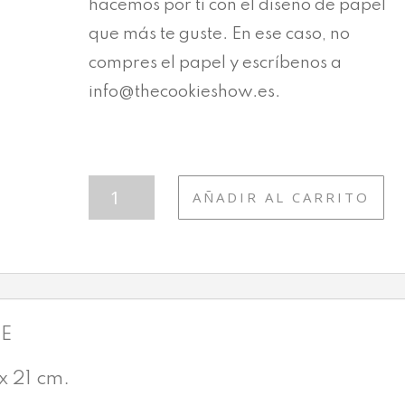
hacemos por ti con el diseño de papel
que más te guste. En ese caso, no
compres el papel y escríbenos a
info@thecookieshow.es.
T177
AÑADIR AL CARRITO
ADORACIÓN
DE
LOS
REYES
MAGOS
CANTIDAD
LE
 21 cm.