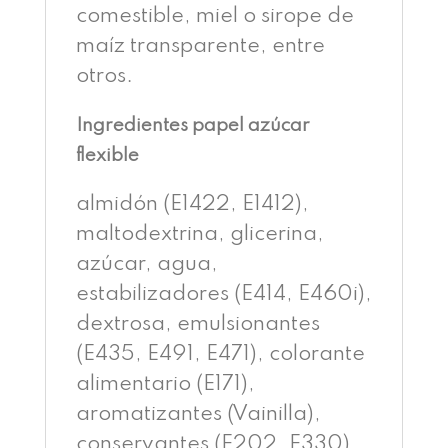
comestible, miel o sirope de
maíz transparente, entre
otros.
Ingredientes papel azúcar
flexible
almidón (E1422, E1412),
maltodextrina, glicerina,
azúcar, agua,
estabilizadores (E414, E460i),
dextrosa, emulsionantes
(E435, E491, E471), colorante
alimentario (E171),
aromatizantes (Vainilla),
conservantes (E202, E330).