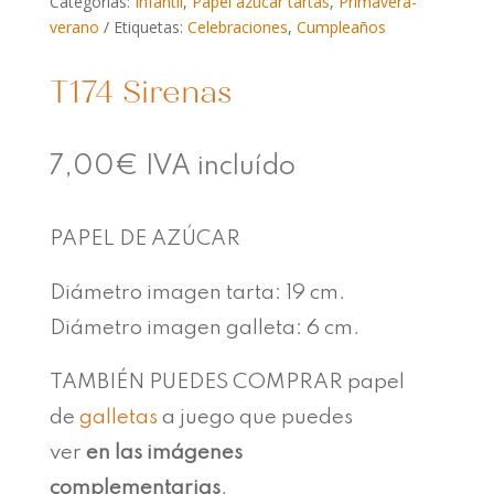
Categorías:
Infantil
,
Papel azúcar tartas
,
Primavera-
verano
Etiquetas:
Celebraciones
,
Cumpleaños
T174 Sirenas
7,00
€
IVA incluído
PAPEL DE AZÚCAR
Diámetro imagen tarta: 19 cm.
Diámetro imagen galleta: 6 cm.
TAMBIÉN PUEDES COMPRAR papel
de
galletas
a juego que puedes
ver
en las imágenes
complementarias
.