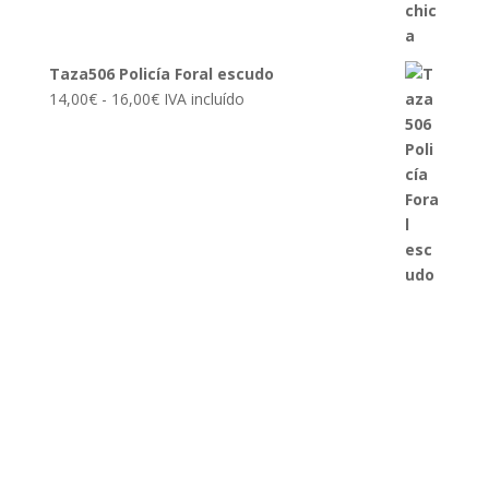
16,00€
Taza506 Policía Foral escudo
Rango
14,00
€
-
16,00
€
IVA incluído
de
precios:
desde
14,00€
hasta
16,00€