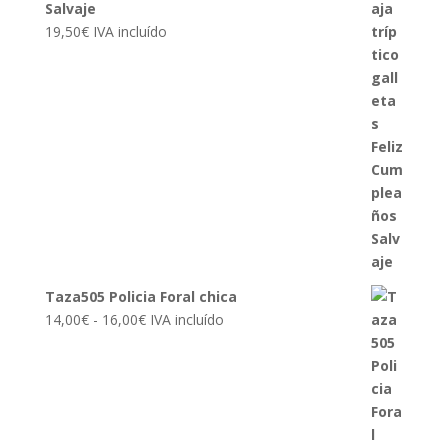
Salvaje
19,50
€
IVA incluído
Taza505 Policia Foral chica
Rango
14,00
€
-
16,00
€
IVA incluído
de
precios:
desde
14,00€
hasta