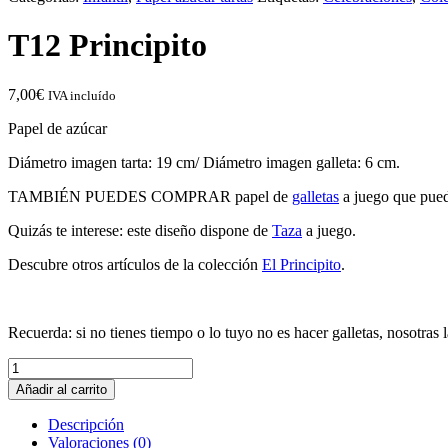
T12 Principito
7,00
€
IVA incluído
Papel de azúcar
Diámetro imagen tarta: 19 cm/ Diámetro imagen galleta: 6 cm.
TAMBIÉN PUEDES COMPRAR papel de
galletas
a juego que pued
Quizás te interese: este diseño dispone de
Taza
a juego.
Descubre otros artículos de la colección
El Principito
.
Recuerda: si no tienes tiempo o lo tuyo no es hacer galletas, nosotra
T12
Principito
Añadir al carrito
cantidad
Descripción
Valoraciones (0)