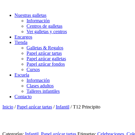
Nuestras galletas
Información
Centros de galletas
Ver galletas y centros
Encargos
Tienda
Galletas & Regalos
Papel azúcar tartas
Papel azúcar galletas
Papel azúcar fondos
Cursos
Escuela
Información
Clases adultos
Talleres infantiles
Contacto
Inicio
/
Papel azúcar tartas
/
Infantil
/ T12 Principito
Categorías:
Infantil
,
Papel azúcar tartas
Etiquetas:
Celebraciones
,
Cole