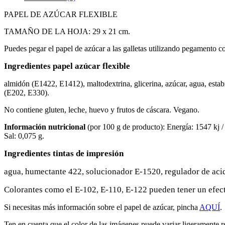
PAPEL DE AZÚCAR FLEXIBLE
TAMAÑO DE LA HOJA: 29 x 21 cm.
Puedes pegar el papel de azúcar a las galletas utilizando pegamento co
Ingredientes papel azúcar flexible
almidón (E1422, E1412), maltodextrina, glicerina, azúcar, agua, estab
(E202, E330).
No contiene gluten, leche, huevo y frutos de cáscara. Vegano.
Información nutricional
(por 100 g de producto): Energía: 1547 kj / 3
Sal: 0,075 g.
Ingredientes tintas de impresión
agua, humectante 422, solucionador E-1520, regulador de acid
Colorantes como el E-102, E-110, E-122 pueden tener un efecto
Si necesitas más información sobre el papel de azúcar, pincha
AQUÍ
.
Ten en cuenta que el color de las imágenes puede variar ligeramente re