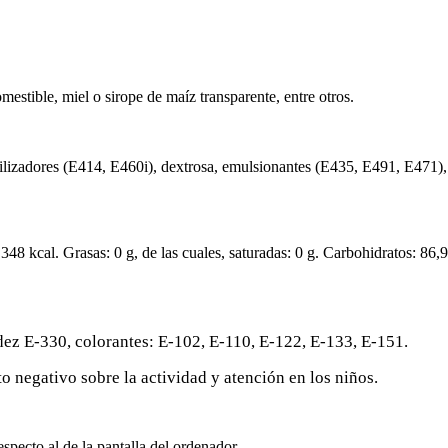
mestible, miel o sirope de maíz transparente, entre otros.
ilizadores (E414, E460i), dextrosa, emulsionantes (E435, E491, E471), 
48 kcal. Grasas: 0 g, de las cuales, saturadas: 0 g. Carbohidratos: 86,9
ez E-330, colorantes: E-102, E-110, E-122, E-133, E-151.
 negativo sobre la actividad y atención en los niños.
specto al de la pantalla del ordenador.