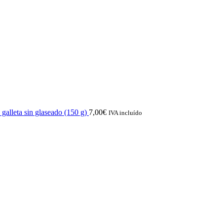
galleta sin glaseado (150 g)
7,00
€
IVA incluído