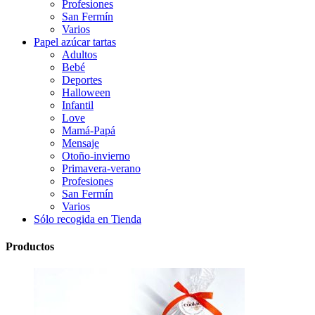
Profesiones
San Fermín
Varios
Papel azúcar tartas
Adultos
Bebé
Deportes
Halloween
Infantil
Love
Mamá-Papá
Mensaje
Otoño-invierno
Primavera-verano
Profesiones
San Fermín
Varios
Sólo recogida en Tienda
Productos