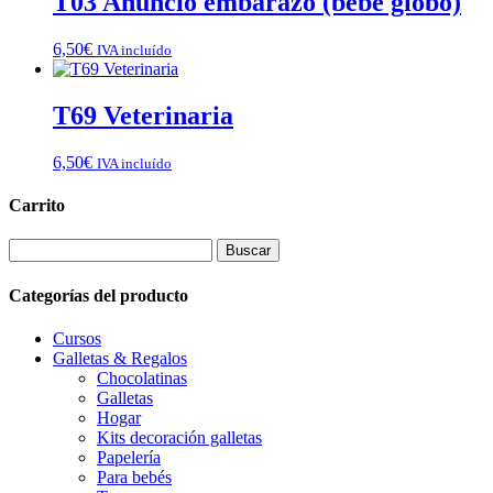
T03 Anuncio embarazo (bebé globo)
6,50
€
IVA incluído
T69 Veterinaria
6,50
€
IVA incluído
Carrito
Buscar:
Categorías del producto
Cursos
Galletas & Regalos
Chocolatinas
Galletas
Hogar
Kits decoración galletas
Papelería
Para bebés