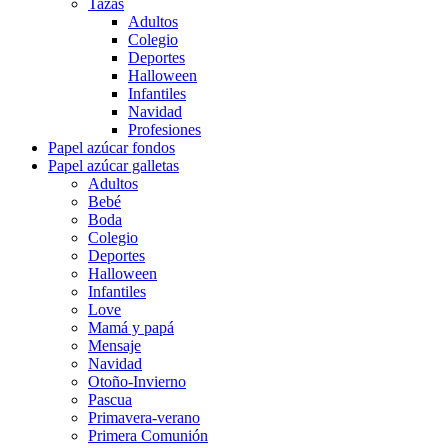
Tazas
Adultos
Colegio
Deportes
Halloween
Infantiles
Navidad
Profesiones
Papel azúcar fondos
Papel azúcar galletas
Adultos
Bebé
Boda
Colegio
Deportes
Halloween
Infantiles
Love
Mamá y papá
Mensaje
Navidad
Otoño-Invierno
Pascua
Primavera-verano
Primera Comunión