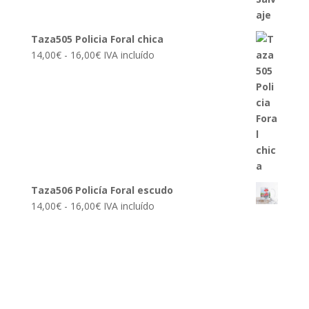
Taza505 Policia Foral chica
Rango
14,00
€
-
16,00
€
IVA incluído
de
precios:
desde
14,00€
hasta
16,00€
Taza506 Policía Foral escudo
Rango
14,00
€
-
16,00
€
IVA incluído
de
precios:
desde
14,00€
hasta
16,00€