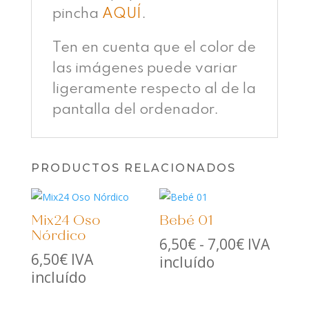
pincha
AQUÍ
.
Ten en cuenta que el color de
las imágenes puede variar
ligeramente respecto al de la
pantalla del ordenador.
PRODUCTOS RELACIONADOS
Mix24 Oso
Bebé 01
Nórdico
Rango
6,50
€
-
7,00
€
IVA
6,50
€
IVA
de
incluído
incluído
precios:
desde