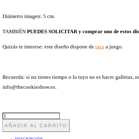
Papel de azúcar.
Diámetro imagen: 5 cm.
TAMBIÉN
PUEDES SOLICITAR y comprar
uno de estos di
Quizás te interese: este diseño dispone de
taza
a juego.
Recuerda: si no tienes tiempo o lo tuyo no es hacer galletas, 
info@thecookieshow.es.
NAV13
ORO-
AÑADIR AL CARRITO
ROSA
CANTIDAD
DESCRIPCIÓN