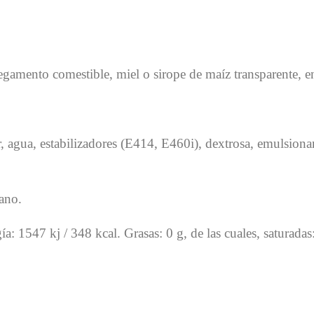
pegamento comestible, miel o sirope de maíz transparente, en
, agua, estabilizadores (E414, E460i), dextrosa, emulsion
gano.
a: 1547 kj / 348 kcal. Grasas: 0 g, de las cuales, saturada