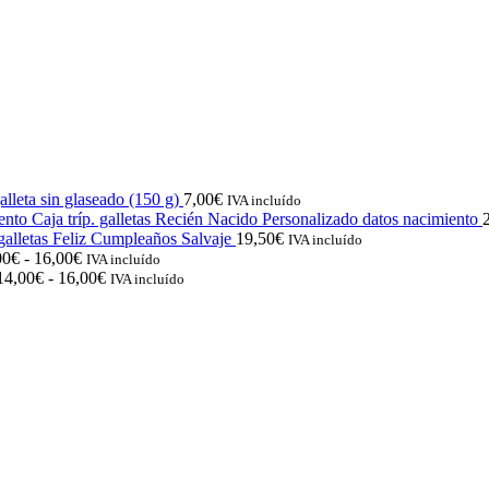
lleta sin glaseado (150 g)
7,00
€
IVA incluído
Caja tríp. galletas Recién Nacido Personalizado datos nacimiento
 galletas Feliz Cumpleaños Salvaje
19,50
€
IVA incluído
Rango
00
€
-
16,00
€
IVA incluído
de
Rango
14,00
€
-
16,00
€
IVA incluído
precios:
de
desde
precios:
14,00€
desde
hasta
14,00€
16,00€
hasta
16,00€