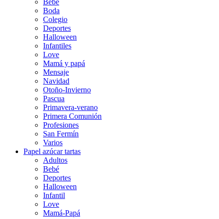
Bebé
Boda
Colegio
Deportes
Halloween
Infantiles
Love
Mamá y papá
Mensaje
Navidad
Otoño-Invierno
Pascua
Primavera-verano
Primera Comunión
Profesiones
San Fermín
Varios
Papel azúcar tartas
Adultos
Bebé
Deportes
Halloween
Infantil
Love
Mamá-Papá