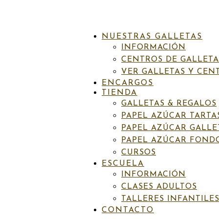
NUESTRAS GALLETAS
INFORMACIÓN
CENTROS DE GALLETA
VER GALLETAS Y CEN
ENCARGOS
TIENDA
INICIO
/
PAPEL AZÚCAR GALLETAS
/
NAVIDAD
/ NAV13 O
GALLETAS & REGALOS
PAPEL AZÚCAR TARTA
PAPEL AZÚCAR GALLE
PAPEL AZÚCAR FOND
Categorías:
Navidad
,
Papel azúcar galletas
CURSOS
ESCUELA
Nav13 Oro-rosa
INFORMACIÓN
CLASES ADULTOS
6,50
€
IVA incluído
TALLERES INFANTILE
CONTACTO