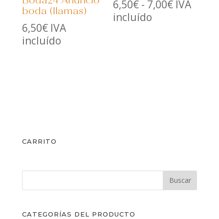
Boda24 Anuncio
Rango
6,50
€
-
7,00
€
IVA
boda (llamas)
de
incluído
6,50
€
IVA
precios:
incluído
desde
6,50€
hasta
7,00€
CARRITO
CATEGORÍAS DEL PRODUCTO