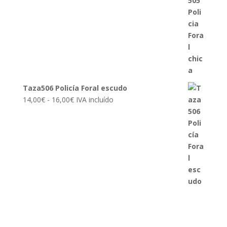
precios:
desde
14,00€
hasta
16,00€
Taza506 Policía Foral escudo
Rango
14,00
€
-
16,00
€
IVA incluído
de
precios:
desde
14,00€
hasta
16,00€