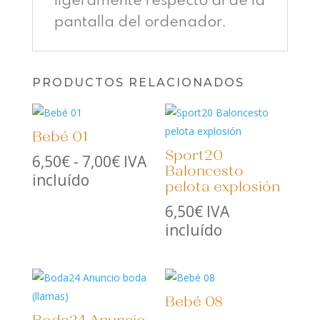
ligeramente respecto al de la
pantalla del ordenador.
PRODUCTOS RELACIONADOS
Bebé 01
Sport20
Rango
6,50
€
-
7,00
€
IVA
Baloncesto
de
incluído
pelota explosión
precios:
6,50
€
IVA
desde
incluído
6,50€
hasta
7,00€
Bebé 08