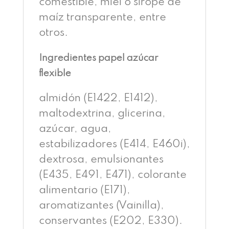
comestible, miel o sirope de
maíz transparente, entre
otros.
Ingredientes papel azúcar
flexible
almidón (E1422, E1412),
maltodextrina, glicerina,
azúcar, agua,
estabilizadores (E414, E460i),
dextrosa, emulsionantes
(E435, E491, E471), colorante
alimentario (E171),
aromatizantes (Vainilla),
conservantes (E202, E330).