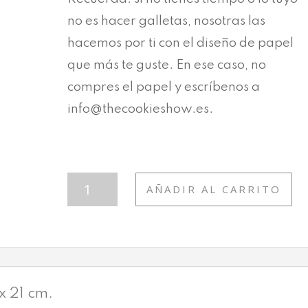
no es hacer galletas, nosotras las
hacemos por ti con el diseño de papel
que más te guste. En ese caso, no
compres el papel y escríbenos a
info@thecookieshow.es.
MIX28
AÑADIR AL CARRITO
DISFRUTA
DEL
VERANO
CANTIDAD
 21 cm.