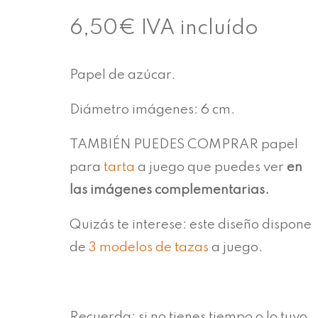
6,50
€
IVA incluído
Papel de azúcar.
Diámetro imágenes: 6 cm.
TAMBIÉN PUEDES COMPRAR papel
para
tarta
a juego que puedes ver
en
las imágenes complementarias.
Quizás te interese: este diseño dispone
de
3 modelos de tazas
a juego.
Recuerda: si no tienes tiempo o lo tuyo