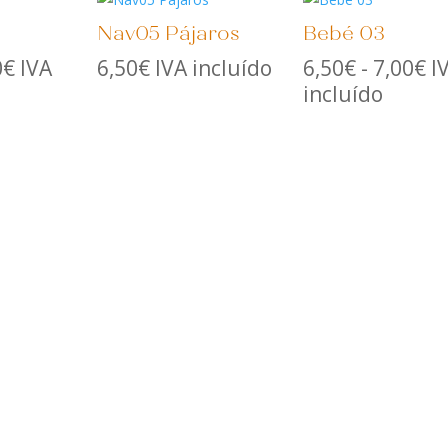
Nav05 Pájaros
Bebé 03
Rango
R
0
€
IVA
6,50
€
IVA incluído
6,50
€
-
7,00
€
I
de
d
incluído
precios:
pr
desde
d
6,50€
6,
hasta
ha
7,00€
7,