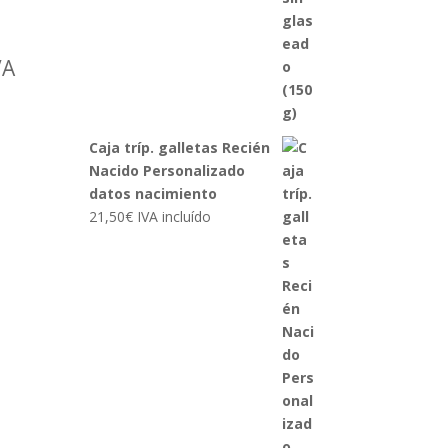
ango
VA
e
ecios:
esde
Caja tríp. galletas Recién
50€
Nacido Personalizado
sta
datos nacimiento
21,50
€
IVA incluído
00€