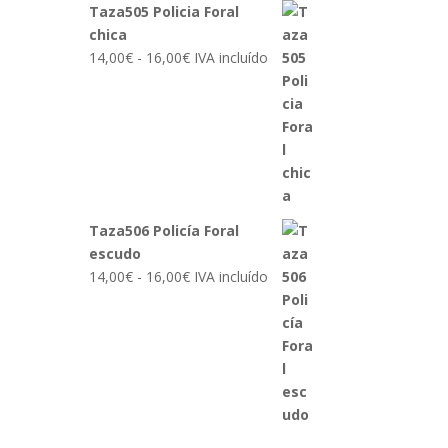
Taza505 Policia Foral
chica
Rango
14,00
€
-
16,00
€
IVA incluído
de
precios:
desde
14,00€
hasta
16,00€
Taza506 Policía Foral
escudo
Rango
14,00
€
-
16,00
€
IVA incluído
de
precios:
desde
14,00€
hasta
16,00€