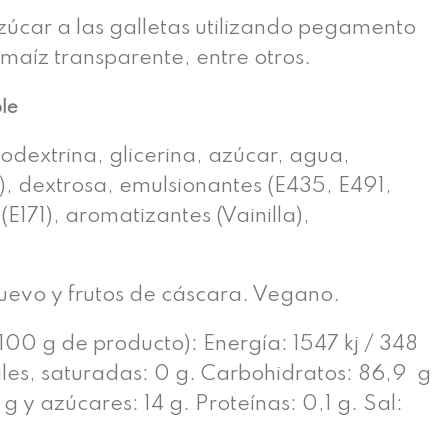
úcar a las galletas utilizando pegamento
 maíz transparente, entre otros.
ble
odextrina, glicerina, azúcar, agua,
), dextrosa, emulsionantes (E435, E491,
(E171), aromatizantes (Vainilla),
huevo y frutos de cáscara. Vegano.
100 g de producto): Energía: 1547 kj / 348
ales, saturadas: 0 g. Carbohidratos: 86,9 g
g y azúcares: 14 g. Proteínas: 0,1 g. Sal: