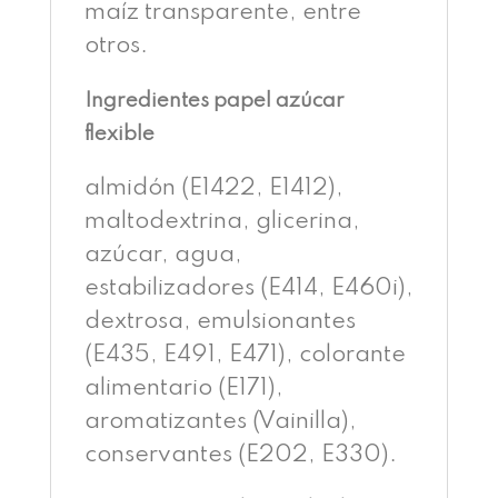
maíz transparente, entre
otros.
Ingredientes papel azúcar
flexible
almidón (E1422, E1412),
maltodextrina, glicerina,
azúcar, agua,
estabilizadores (E414, E460i),
dextrosa, emulsionantes
(E435, E491, E471), colorante
alimentario (E171),
aromatizantes (Vainilla),
conservantes (E202, E330).