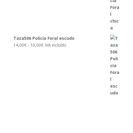
desde
14,00€
hasta
16,00€
Taza506 Policía Foral escudo
Rango
14,00
€
-
16,00
€
IVA incluído
de
precios:
desde
14,00€
hasta
16,00€