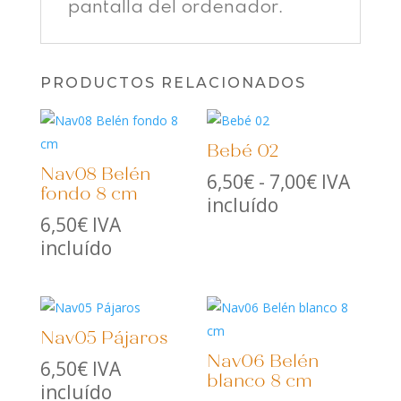
pantalla del ordenador.
PRODUCTOS RELACIONADOS
Bebé 02
Nav08 Belén
Rango
6,50
€
-
7,00
€
IVA
fondo 8 cm
de
incluído
6,50
€
IVA
precios:
incluído
desde
6,50€
hasta
7,00€
Nav05 Pájaros
Nav06 Belén
6,50
€
IVA
blanco 8 cm
incluído