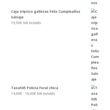
Caja tríptico galletas Feliz Cumpleaños
Salvaje
19,50
€
IVA incluído
Taza505 Policia Foral chica
Rango
14,00
€
-
16,00
€
IVA incluído
de
precios: