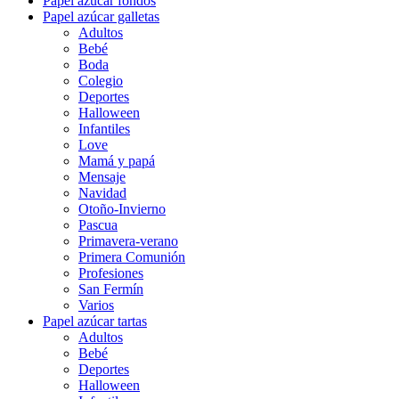
Papel azúcar fondos
Papel azúcar galletas
Adultos
Bebé
Boda
Colegio
Deportes
Halloween
Infantiles
Love
Mamá y papá
Mensaje
Navidad
Otoño-Invierno
Pascua
Primavera-verano
Primera Comunión
Profesiones
San Fermín
Varios
Papel azúcar tartas
Adultos
Bebé
Deportes
Halloween