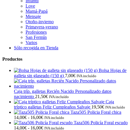
Infantil
Love
Mamá-Papá
Mensaje
Otoño-invierno
Primavera-verano
Profesiones
San Fermín
Varios
Sólo recogida en Tienda
Productos
Bolsa Hojas de
galleta sin glaseado (150 g)
7,00
€
IVA incluído
Caja tríp. galletas Recién Nacido Personalizado datos
nacimiento
21,50
€
IVA incluído
Caja
tríptico galletas Feliz Cumpleaños Salvaje
19,50
€
IVA incluído
Taza505 Policia Foral chica
Rango
14,00
€
-
16,00
€
IVA incluído
de
Taza506 Policía Foral escudo
precios:
Rango
14,00
€
-
16,00
€
IVA incluído