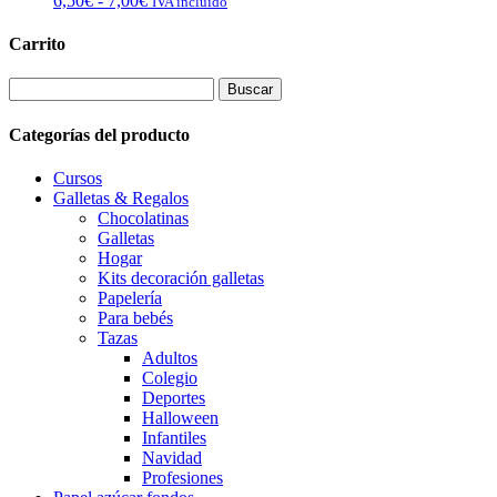
6,50
€
-
7,00
€
IVA incluído
de
precios:
Carrito
desde
6,50€
Buscar:
hasta
7,00€
Categorías del producto
Cursos
Galletas & Regalos
Chocolatinas
Galletas
Hogar
Kits decoración galletas
Papelería
Para bebés
Tazas
Adultos
Colegio
Deportes
Halloween
Infantiles
Navidad
Profesiones