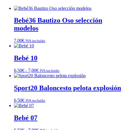
Bebé36 Bautizo Oso selección
modelos
7,00
€
IVA incluído
Bebé 10
Rango
6,50
€
-
7,00
€
IVA incluído
de
precios:
desde
Sport20 Baloncesto pelota explosión
6,50€
hasta
6,50
€
IVA incluído
7,00€
Bebé 07
Rango