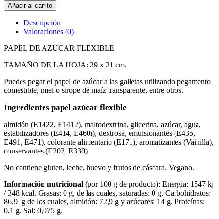
Little
Añadir al carrito
Halloween
cantidad
Descripción
Valoraciones (0)
PAPEL DE AZÚCAR FLEXIBLE
TAMAÑO DE LA HOJA: 29 x 21 cm.
Puedes pegar el papel de azúcar a las galletas utilizando pegamento
comestible, miel o sirope de maíz transparente, entre otros.
Ingredientes papel azúcar flexible
almidón (E1422, E1412), maltodextrina, glicerina, azúcar, agua,
estabilizadores (E414, E460i), dextrosa, emulsionantes (E435,
E491, E471), colorante alimentario (E171), aromatizantes (Vainilla),
conservantes (E202, E330).
No contiene gluten, leche, huevo y frutos de cáscara. Vegano.
Información nutricional
(por 100 g de producto): Energía: 1547 kj
/ 348 kcal. Grasas: 0 g, de las cuales, saturadas: 0 g. Carbohidratos:
86,9 g de los cuales, almidón: 72,9 g y azúcares: 14 g. Proteínas:
0,1 g. Sal: 0,075 g.