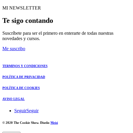
desde
de
MI NEWSLETTER
14,00€
precios:
hasta
desde
16,00€
14,00€
Te sigo contando
hasta
16,00€
Suscríbete para ser el primero en enterarte de todas nuestras
novedades y cursos.
Me suscribo
TERMINOS Y CONDICIONES
POLÍTICA DE PRIVACIDAD
POLÍTICA DE COOKIES
AVISO LEGAL
Seguir
Seguir
© 2020 The Cookie Show. Diseño
Meisi