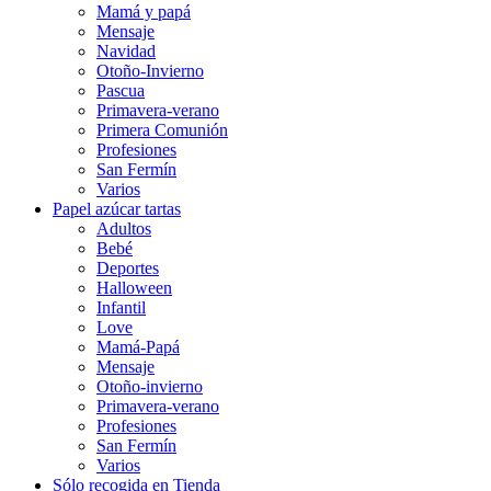
Mamá y papá
Mensaje
Navidad
Otoño-Invierno
Pascua
Primavera-verano
Primera Comunión
Profesiones
San Fermín
Varios
Papel azúcar tartas
Adultos
Bebé
Deportes
Halloween
Infantil
Love
Mamá-Papá
Mensaje
Otoño-invierno
Primavera-verano
Profesiones
San Fermín
Varios
Sólo recogida en Tienda