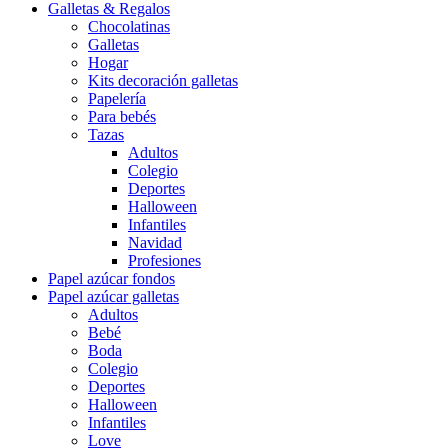
Galletas & Regalos
Chocolatinas
Galletas
Hogar
Kits decoración galletas
Papelería
Para bebés
Tazas
Adultos
Colegio
Deportes
Halloween
Infantiles
Navidad
Profesiones
Papel azúcar fondos
Papel azúcar galletas
Adultos
Bebé
Boda
Colegio
Deportes
Halloween
Infantiles
Love