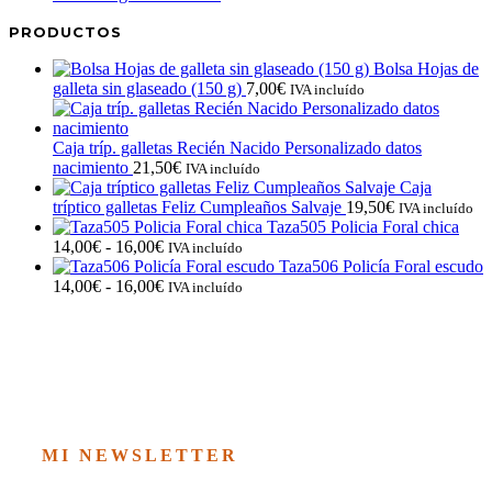
PRODUCTOS
Bolsa Hojas de
galleta sin glaseado (150 g)
7,00
€
IVA incluído
Caja tríp. galletas Recién Nacido Personalizado datos
nacimiento
21,50
€
IVA incluído
Caja
tríptico galletas Feliz Cumpleaños Salvaje
19,50
€
IVA incluído
Taza505 Policia Foral chica
Rango
14,00
€
-
16,00
€
IVA incluído
de
Taza506 Policía Foral escudo
precios:
Rango
14,00
€
-
16,00
€
IVA incluído
desde
de
14,00€
precios:
hasta
desde
16,00€
14,00€
hasta
16,00€
MI NEWSLETTER