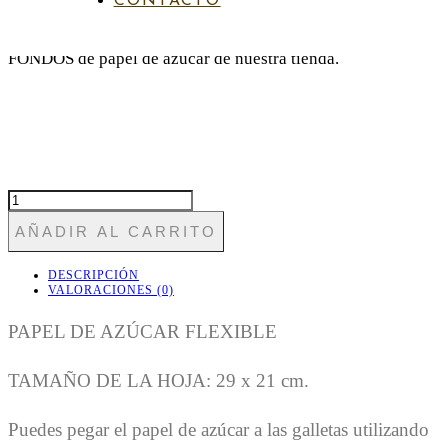
CONTACTO
Puedes encontrar otros papeles a juego en la sección de
FONDOS de papel de azúcar de nuestra tienda.
FON
TROPIC
AÑADIR AL CARRITO
5
CANTIDAD
DESCRIPCIÓN
VALORACIONES (0)
PAPEL DE AZÚCAR FLEXIBLE
TAMAÑO DE LA HOJA: 29 x 21 cm.
Puedes pegar el papel de azúcar a las galletas utilizando