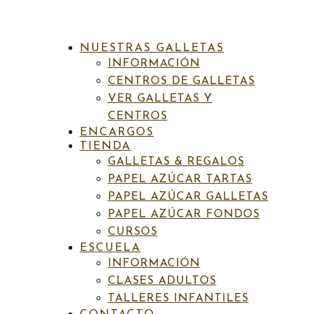
NUESTRAS GALLETAS
INFORMACIÓN
CENTROS DE GALLETAS
VER GALLETAS Y
CENTROS
ENCARGOS
INICIO
/
PAPEL AZÚCAR FONDOS
/ FON TROPIC 5
TIENDA
GALLETAS & REGALOS
PAPEL AZÚCAR TARTAS
Categoría:
Papel azúcar fondos
PAPEL AZÚCAR GALLETAS
Fon Tropic 5
PAPEL AZÚCAR FONDOS
CURSOS
ESCUELA
6,50
€
IVA incluído
INFORMACIÓN
CLASES ADULTOS
PAPEL DE AZÚCAR
TALLERES INFANTILES