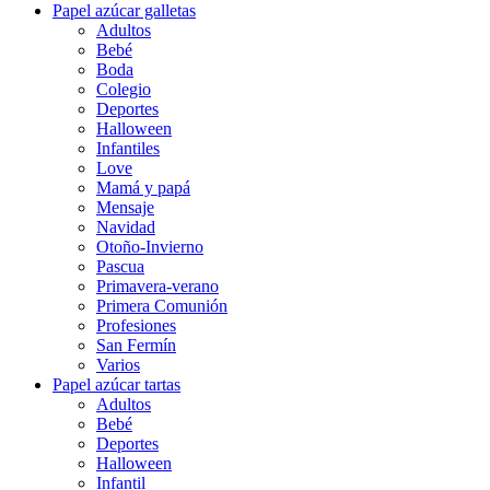
Papel azúcar galletas
Adultos
Bebé
Boda
Colegio
Deportes
Halloween
Infantiles
Love
Mamá y papá
Mensaje
Navidad
Otoño-Invierno
Pascua
Primavera-verano
Primera Comunión
Profesiones
San Fermín
Varios
Papel azúcar tartas
Adultos
Bebé
Deportes
Halloween
Infantil