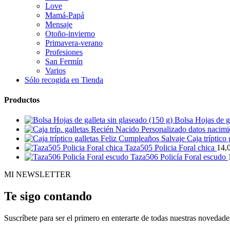
Love
Mamá-Papá
Mensaje
Otoño-invierno
Primavera-verano
Profesiones
San Fermín
Varios
Sólo recogida en Tienda
Productos
Bolsa Hojas de ga
Caja tríptico
Taza505 Policia Foral chica
14,
Taza506 Policía Foral escudo
MI NEWSLETTER
Te sigo contando
Suscríbete para ser el primero en enterarte de todas nuestras novedade