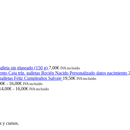
lleta sin glaseado (150 g)
7,00
€
IVA incluído
Caja tríp. galletas Recién Nacido Personalizado datos nacimiento
 galletas Feliz Cumpleaños Salvaje
19,50
€
IVA incluído
Rango
00
€
-
16,00
€
IVA incluído
de
Rango
14,00
€
-
16,00
€
IVA incluído
precios:
de
desde
precios:
14,00€
desde
hasta
14,00€
16,00€
hasta
16,00€
s y cursos.