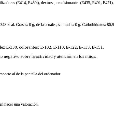
ilizadores (E414, E460i), dextrosa, emulsionantes (E435, E491, E471), 
48 kcal. Grasas: 0 g, de las cuales, saturadas: 0 g. Carbohidratos: 86,9
ez E-330, colorantes: E-102, E-110, E-122, E-133, E-151.
 negativo sobre la actividad y atención en los niños.
specto al de la pantalla del ordenador.
en hacer una valoración.