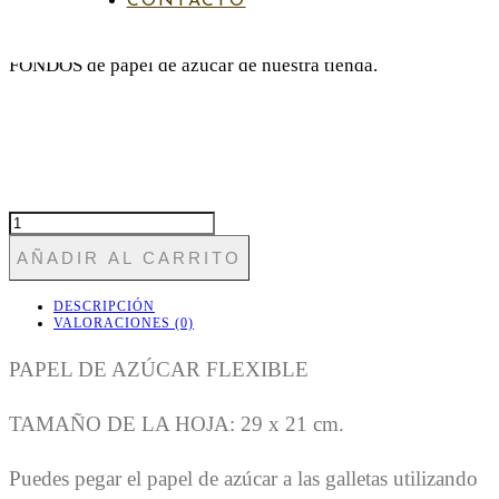
CONTACTO
Puedes encontrar otros papeles a juego en la sección de
FONDOS de papel de azúcar de nuestra tienda.
FON
NAVIDAD
AÑADIR AL CARRITO
4
CANTIDAD
DESCRIPCIÓN
VALORACIONES (0)
PAPEL DE AZÚCAR FLEXIBLE
TAMAÑO DE LA HOJA: 29 x 21 cm.
Puedes pegar el papel de azúcar a las galletas utilizando