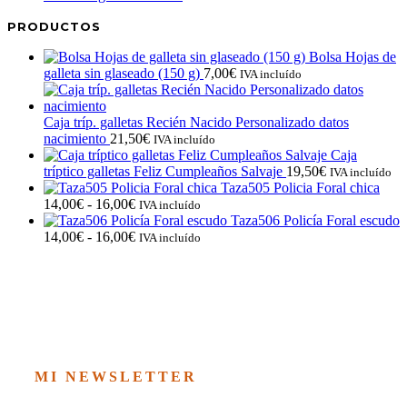
PRODUCTOS
Bolsa Hojas de
galleta sin glaseado (150 g)
7,00
€
IVA incluído
Caja tríp. galletas Recién Nacido Personalizado datos
nacimiento
21,50
€
IVA incluído
Caja
tríptico galletas Feliz Cumpleaños Salvaje
19,50
€
IVA incluído
Taza505 Policia Foral chica
Rango
14,00
€
-
16,00
€
IVA incluído
de
Taza506 Policía Foral escudo
precios:
Rango
14,00
€
-
16,00
€
IVA incluído
desde
de
14,00€
precios:
hasta
desde
16,00€
14,00€
hasta
16,00€
MI NEWSLETTER