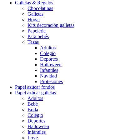
Galletas & Regalos
Chocolatinas
Galletas
Hogar
Kits decoración galletas
Papelería
Para bebés
Tazas
Adultos
Colegio
Deportes
Halloween
Infantiles
Navidad
Profesiones
Papel azúcar fondos
Papel azúcar galletas
Adultos
Bebé
Boda
Colegio
Deportes
Halloween
Infantiles
Love