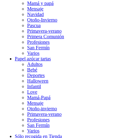
Mamá y papá
Mensaje
Navidad
Otoño-Invierno
Pascua
Primavera-verano
Primera Comunión
Profesiones
San Fermín
Varios
Papel azúcar tartas
Adultos
Bebé
Deportes
Halloween
Infantil
Love
Mamá-Papá
Mensaje
Otoño-invierno
Primavera-verano
Profesiones
San Fermín
Varios
Sólo recogida en Tienda