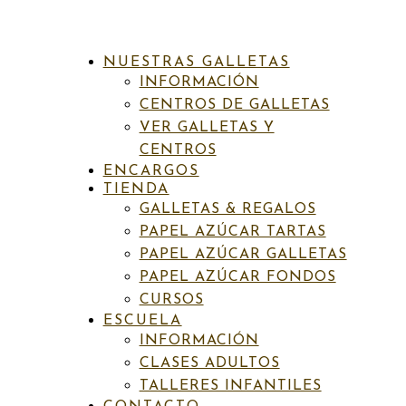
NUESTRAS GALLETAS
INFORMACIÓN
CENTROS DE GALLETAS
VER GALLETAS Y
CENTROS
ENCARGOS
INICIO
/
PAPEL AZÚCAR FONDOS
/ FON NAVIDAD 4
TIENDA
GALLETAS & REGALOS
PAPEL AZÚCAR TARTAS
Categoría:
Papel azúcar fondos
PAPEL AZÚCAR GALLETAS
Fon Navidad 4
PAPEL AZÚCAR FONDOS
CURSOS
ESCUELA
6,50
€
IVA incluído
INFORMACIÓN
CLASES ADULTOS
PAPEL DE AZÚCAR
TALLERES INFANTILES