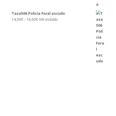
Taza506 Policía Foral escudo
Rango
14,00
€
-
16,00
€
IVA incluído
de
precios:
desde
14,00€
hasta
16,00€