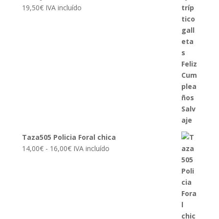
19,50
€
IVA incluído
Taza505 Policia Foral chica
Rango
14,00
€
-
16,00
€
IVA incluído
de
precios:
desde
14,00€
hasta
16,00€