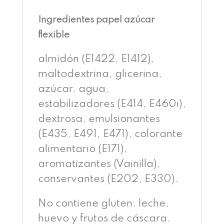
Ingredientes papel azúcar
flexible
almidón (E1422, E1412),
maltodextrina, glicerina,
azúcar, agua,
estabilizadores (E414, E460i),
dextrosa, emulsionantes
(E435, E491, E471), colorante
alimentario (E171),
aromatizantes (Vainilla),
conservantes (E202, E330).
No contiene gluten, leche,
huevo y frutos de cáscara.