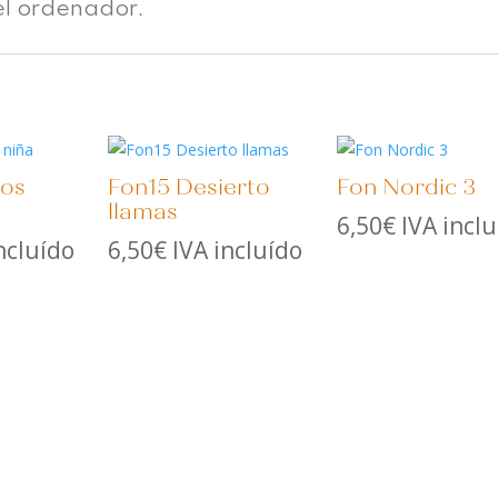
el ordenador.
bos
Fon15 Desierto
Fon Nordic 3
llamas
6,50
€
IVA incl
ncluído
6,50
€
IVA incluído