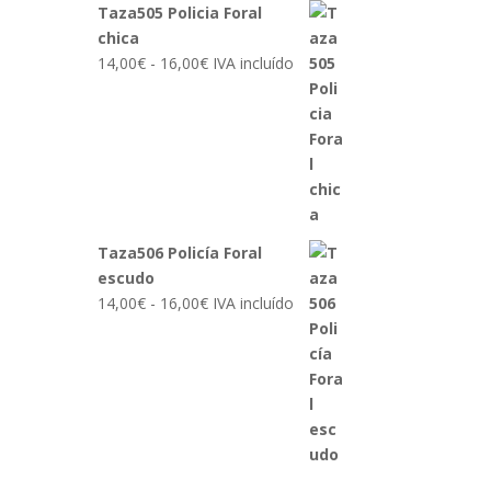
Taza505 Policia Foral
chica
Rango
14,00
€
-
16,00
€
IVA incluído
de
precios:
desde
14,00€
hasta
16,00€
Taza506 Policía Foral
escudo
Rango
14,00
€
-
16,00
€
IVA incluído
de
precios:
desde
14,00€
hasta
16,00€