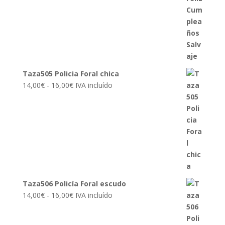
Taza505 Policia Foral chica
Rango
14,00
€
-
16,00
€
IVA incluído
de
precios:
desde
14,00€
hasta
16,00€
Taza506 Policía Foral escudo
Rango
14,00
€
-
16,00
€
IVA incluído
de
precios: