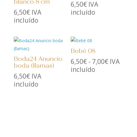
blanco 8 cm
6,50
€
IVA
6,50
€
IVA
incluído
incluído
Bebé 08
Boda24 Anuncio
Rango
6,50
€
-
7,00
€
IVA
boda (llamas)
de
incluído
6,50
€
IVA
precios:
incluído
desde
6,50€
hasta
7,00€