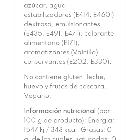
azúcar, agua,
estabilizadores (E414, E460i),
dextrosa, emulsionantes
(E435, E491, E471), colorante
alimentario (E171),
aromatizantes (Vainilla),
conservantes (E202, E330).
No contiene gluten, leche,
huevo y frutos de cáscara.
Vegano.
Información nutricional
(por
100 g de producto): Energía:
1547 kj / 348 kcal. Grasas: 0
g, de las cuales, saturadas: 0