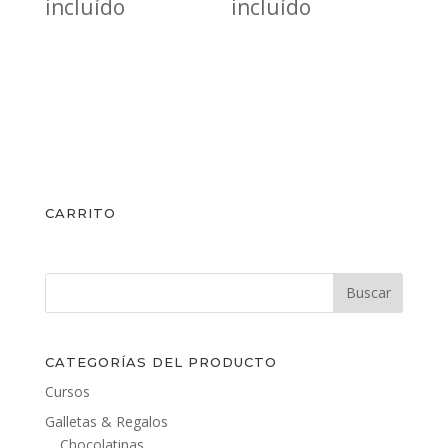
de
de
incluído
incluído
precios:
precios:
desde
desde
6,50€
6,50€
hasta
hasta
7,00€
7,00€
CARRITO
CATEGORÍAS DEL PRODUCTO
Cursos
Galletas & Regalos
Chocolatinas