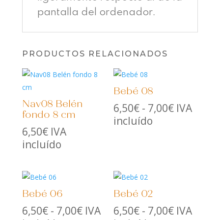
pantalla del ordenador.
PRODUCTOS RELACIONADOS
Bebé 08
Nav08 Belén
Rango
6,50
€
-
7,00
€
IVA
fondo 8 cm
de
incluído
6,50
€
IVA
precios:
incluído
desde
6,50€
hasta
7,00€
Bebé 06
Bebé 02
Rango
Rango
6,50
€
-
7,00
€
IVA
6,50
€
-
7,00
€
IVA