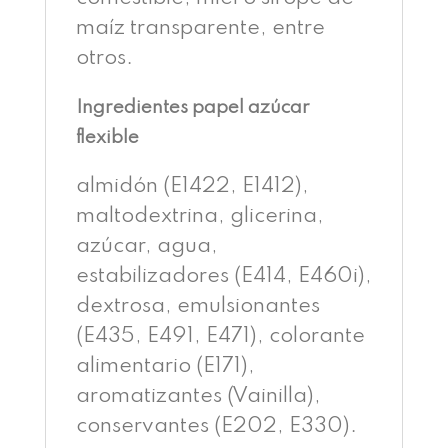
maíz transparente, entre
otros.
Ingredientes papel azúcar
flexible
almidón (E1422, E1412),
maltodextrina, glicerina,
azúcar, agua,
estabilizadores (E414, E460i),
dextrosa, emulsionantes
(E435, E491, E471), colorante
alimentario (E171),
aromatizantes (Vainilla),
conservantes (E202, E330).