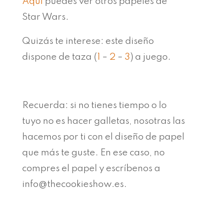
Aquí
puedes ver otros papeles de
Star Wars.
Quizás te interese: este diseño
dispone de taza (
1
–
2
–
3
) a juego.
Recuerda: si no tienes tiempo o lo
tuyo no es hacer galletas, nosotras las
hacemos por ti con el diseño de papel
que más te guste. En ese caso, no
compres el papel y escríbenos a
info@thecookieshow.es.