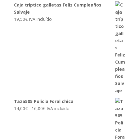
Caja tríptico galletas Feliz Cumpleaños
Salvaje
19,50
€
IVA incluído
Taza505 Policia Foral chica
Rango
14,00
€
-
16,00
€
IVA incluído
de
precios:
desde
14,00€