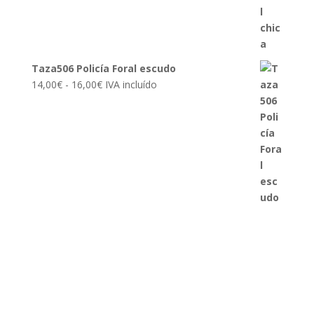
hasta
16,00€
Taza506 Policía Foral escudo
Rango
14,00
€
-
16,00
€
IVA incluído
de
precios:
desde
14,00€
hasta
16,00€