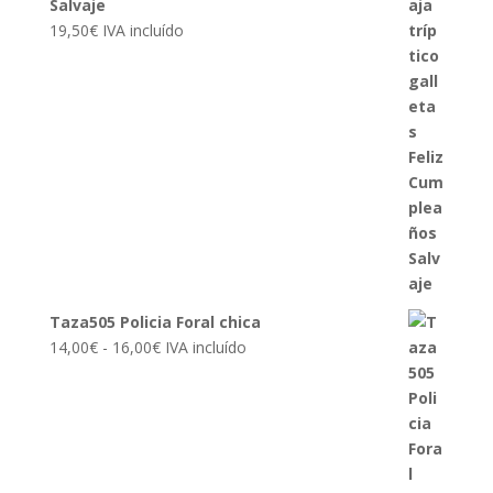
Salvaje
19,50
€
IVA incluído
Taza505 Policia Foral chica
Rango
14,00
€
-
16,00
€
IVA incluído
de
precios:
desde
14,00€
hasta