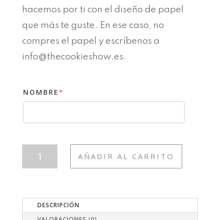
hacemos por ti con el diseño de papel
que más te guste. En ese caso, no
compres el papel y escríbenos a
info@thecookieshow.es.
(REQUIRED)
NOMBRE
*
BODA19
AÑADIR AL CARRITO
ORLA
CON
NOMBRES
CANTIDAD
DESCRIPCIÓN
VALORACIONES (0)