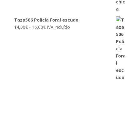
16,00€
Taza506 Policía Foral escudo
Rango
14,00
€
-
16,00
€
IVA incluído
de
precios:
desde
14,00€
hasta
16,00€