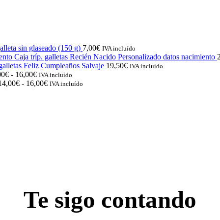
lleta sin glaseado (150 g)
7,00
€
IVA incluído
Caja tríp. galletas Recién Nacido Personalizado datos nacimiento
 galletas Feliz Cumpleaños Salvaje
19,50
€
IVA incluído
Rango
00
€
-
16,00
€
IVA incluído
de
Rango
14,00
€
-
16,00
€
IVA incluído
precios:
de
desde
precios:
14,00€
desde
hasta
14,00€
16,00€
hasta
16,00€
Te sigo contando