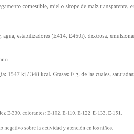
pegamento comestible, miel o sirope de maíz transparente, en
, agua, estabilizadores (E414, E460i), dextrosa, emulsion
gano.
a: 1547 kj / 348 kcal. Grasas: 0 g, de las cuales, saturada
ez E-330, colorantes: E-102, E-110, E-122, E-133, E-151.
 negativo sobre la actividad y atención en los niños.