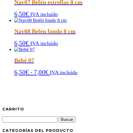
Nav07 Belén estrellas 8 cm
desde
6,50
€
6,50€
IVA incluído
hasta
7,00€
Nav08 Belén fondo 8 cm
6,50
€
IVA incluído
Bebé 07
Rango
6,50
€
-
7,00
€
IVA incluído
de
precios:
desde
6,50€
hasta
CARRITO
7,00€
Buscar:
CATEGORÍAS DEL PRODUCTO