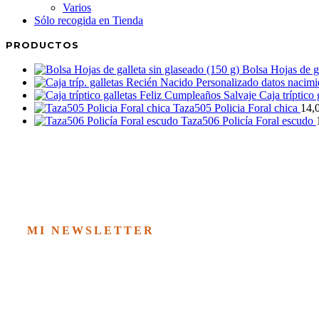
Varios
Sólo recogida en Tienda
PRODUCTOS
Bolsa Hojas de ga
Caja tríptico
Taza505 Policia Foral chica
14,
Taza506 Policía Foral escudo
MI NEWSLETTER