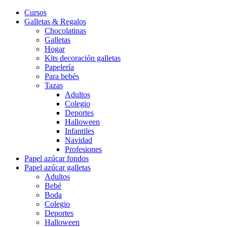
Cursos
Galletas & Regalos
Chocolatinas
Galletas
Hogar
Kits decoración galletas
Papelería
Para bebés
Tazas
Adultos
Colegio
Deportes
Halloween
Infantiles
Navidad
Profesiones
Papel azúcar fondos
Papel azúcar galletas
Adultos
Bebé
Boda
Colegio
Deportes
Halloween