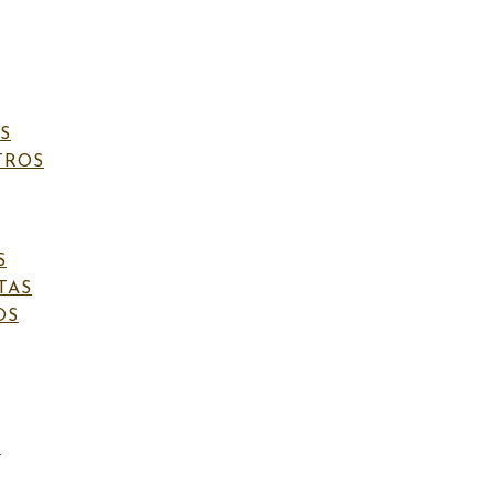
S
TROS
VENIDA A ESTE MUNDO (ESTRELLAS ROSAS)
S
é a juego
TAS
OS
(estrellas rosas)
S