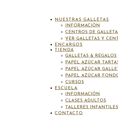
NUESTRAS GALLETAS
INFORMACIÓN
CENTROS DE GALLETA
VER GALLETAS Y CEN
ENCARGOS
TIENDA
INICIO
/
PAPEL AZÚCAR GALLETAS
/
BEBÉ
/ BEBÉ44 BIEN
GALLETAS & REGALOS
PAPEL AZÚCAR TARTA
Categorías:
Bebé
,
Papel azúcar galletas
Etiquetas:
Bautizo
,
Body beb
PAPEL AZÚCAR GALLE
PAPEL AZÚCAR FOND
Bebé44 Bienvenida a este mundo 
CURSOS
ESCUELA
INFORMACIÓN
6,50
€
IVA incluído
CLASES ADULTOS
TALLERES INFANTILE
Papel de azúcar.
CONTACTO