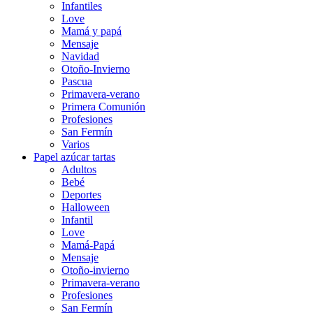
Infantiles
Love
Mamá y papá
Mensaje
Navidad
Otoño-Invierno
Pascua
Primavera-verano
Primera Comunión
Profesiones
San Fermín
Varios
Papel azúcar tartas
Adultos
Bebé
Deportes
Halloween
Infantil
Love
Mamá-Papá
Mensaje
Otoño-invierno
Primavera-verano
Profesiones
San Fermín