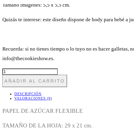
Tamaño imágenes: 5,5 x 5,5 cm.
Quizás te interese: este diseño dispone de body para bebé a 
Recuerda: si no tienes tiempo o lo tuyo no es hacer galletas, 
info@thecookieshow.es.
BEBÉ44
BIENVENIDA
AÑADIR AL CARRITO
A
ESTE
MUNDO
DESCRIPCIÓN
(ESTRELLAS
VALORACIONES (0)
ROSAS)
CANTIDAD
PAPEL DE AZÚCAR FLEXIBLE
TAMAÑO DE LA HOJA: 29 x 21 cm.