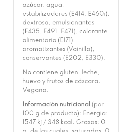
azúcar, agua,
estabilizadores (E414, E460i),
dextrosa, emulsionantes
(E435, E491, E471), colorante
alimentario (E171),
aromatizantes (Vainilla),
conservantes (E202, E330).
No contiene gluten, leche,
huevo y frutos de cáscara.
Vegano.
Información nutricional
(por
100 g de producto): Energía:
1547 kj / 348 kcal. Grasas: 0
g, de las cuales, saturadas: 0