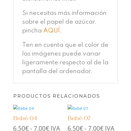
Si necesitas más información
sobre el papel de azúcar,
pincha
AQUÍ
.
Ten en cuenta que el color de
las imágenes puede variar
ligeramente respecto al de la
pantalla del ordenador.
PRODUCTOS RELACIONADOS
Bebé 04
Bebé 07
Rango
Rango
6,50
€
-
7,00
€
IVA
6,50
€
-
7,00
€
IVA