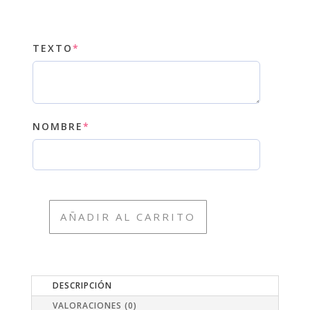
(REQUIRED)
TEXTO
*
(REQUIRED)
NOMBRE
*
AÑADIR AL CARRITO
00
PERSONALIZACIÓN
AUTORIZADA
PARA
DESCRIPCIÓN
PAPEL
DE
VALORACIONES (0)