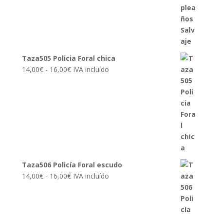
Taza505 Policia Foral chica
Rango
14,00
€
-
16,00
€
IVA incluído
de
precios:
desde
14,00€
hasta
16,00€
Taza506 Policía Foral escudo
Rango
14,00
€
-
16,00
€
IVA incluído
de
precios:
desde