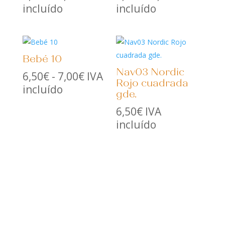
de
de
incluído
incluído
precios:
precios:
desde
desde
6,50€
6,50€
Bebé 10
hasta
hasta
Nav03 Nordic
7,00€
7,00€
Rango
6,50
€
-
7,00
€
IVA
Rojo cuadrada
de
incluído
gde.
precios:
6,50
€
IVA
desde
incluído
6,50€
hasta
7,00€