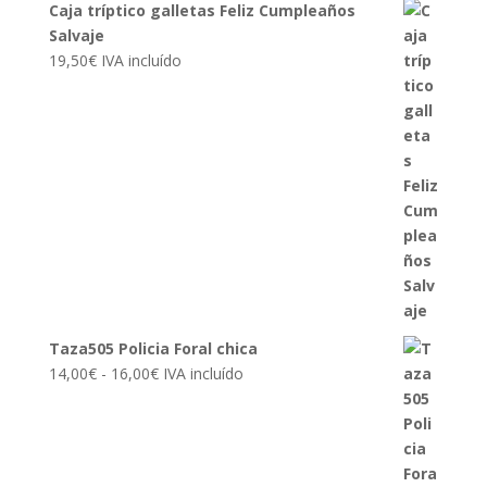
Caja tríptico galletas Feliz Cumpleaños
Salvaje
19,50
€
IVA incluído
Taza505 Policia Foral chica
Rango
14,00
€
-
16,00
€
IVA incluído
de
precios:
desde
14,00€