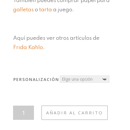
También puedes comprar papel para
galletas
o
tarta
a juego.
Aquí puedes ver otros artículos de
Frida Kahlo
.
PERSONALIZACIÓN
TAZA92
AÑADIR AL CARRITO
FRIDA
SOFT
CANTIDAD