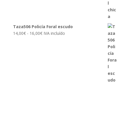
hasta
16,00€
Taza506 Policía Foral escudo
Rango
14,00
€
-
16,00
€
IVA incluído
de
precios:
desde
14,00€
hasta
16,00€