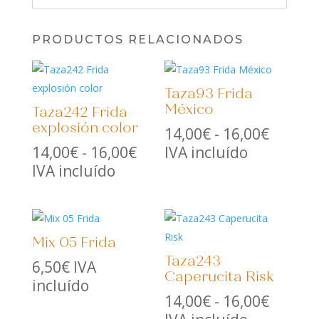
PRODUCTOS RELACIONADOS
Taza93 Frida
México
Taza242 Frida
explosión color
Rango
14,00
€
-
16,00
€
Rango
de
14,00
€
-
16,00
€
IVA incluído
de
precios
IVA incluído
precios:
desde
desde
14,00€
14,00€
hasta
Mix 05 Frida
hasta
16,00€
Taza243
16,00€
6,50
€
IVA
Caperucita Risk
incluído
Rango
14,00
€
-
16,00
€