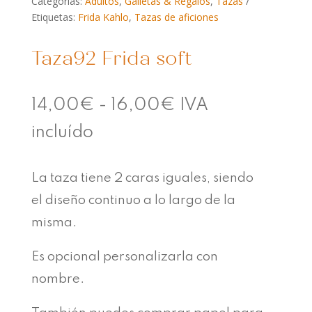
Categorías:
Adultos
,
Galletas & Regalos
,
Tazas
Etiquetas:
Frida Kahlo
,
Tazas de aficiones
Taza92 Frida soft
Rango
14,00
€
-
16,00
€
IVA
de
incluído
precios:
La taza tiene 2 caras iguales, siendo
desde
el diseño continuo a lo largo de la
14,00€
misma.
hasta
Es opcional personalizarla con
16,00€
nombre.